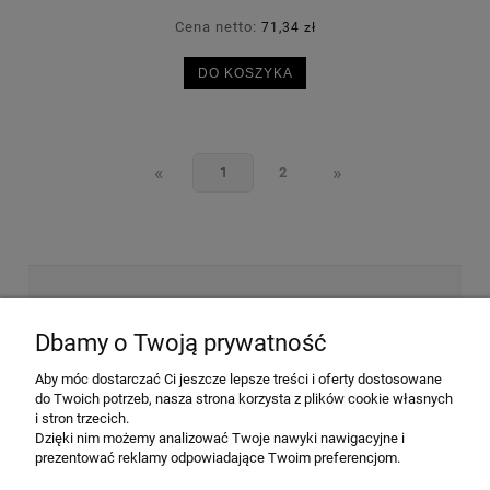
Cena netto:
71,34 zł
DO KOSZYKA
«
»
1
2
NEWSLETTER
Dbamy o Twoją prywatność
Wyrażam zgodę na przesyłanie informacji
Aby móc dostarczać Ci jeszcze lepsze treści i oferty dostosowane
do Twoich potrzeb, nasza strona korzysta z plików cookie własnych
handlowej na poniższy adres email. Więcej w
i stron trzecich.
Polityce prywatności.
Dzięki nim możemy analizować Twoje nawyki nawigacyjne i
prezentować reklamy odpowiadające Twoim preferencjom.