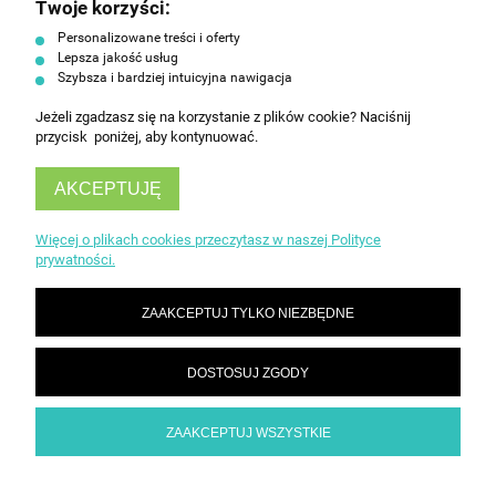
Twoje korzyści:
ZAPISZ SIĘ
Personalizowane treści i oferty
Lepsza jakość usług
Szybsza i bardziej intuicyjna nawigacja
Jeżeli zgadzasz się na korzystanie z plików cookie? Naciśnij
przycisk poniżej, aby kontynuować.
AKCEPTUJĘ
INFORMACJE
Więcej o plikach cookies przeczytasz w naszej Polityce
prywatności.
OBSŁUGA KLIENTA
ZAAKCEPTUJ TYLKO NIEZBĘDNE
DOSTOSUJ ZGODY
ZAAKCEPTUJ WSZYSTKIE