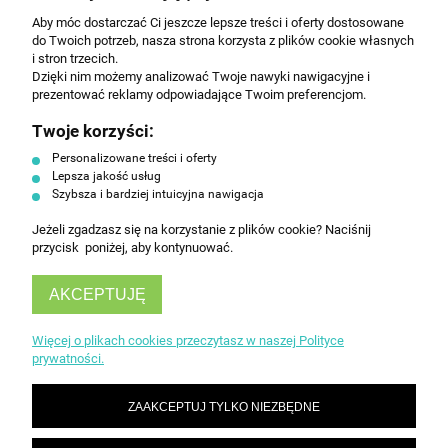
Aby móc dostarczać Ci jeszcze lepsze treści i oferty dostosowane
Wyrażam zgodę na przesyłanie informacji
do Twoich potrzeb, nasza strona korzysta z plików cookie własnych
handlowej na poniższy adres email. Więcej w
i stron trzecich.
Polityce prywatności.
Dzięki nim możemy analizować Twoje nawyki nawigacyjne i
prezentować reklamy odpowiadające Twoim preferencjom.
Twoje korzyści:
ZAPISZ SIĘ
Personalizowane treści i oferty
Lepsza jakość usług
Szybsza i bardziej intuicyjna nawigacja
Jeżeli zgadzasz się na korzystanie z plików cookie? Naciśnij
przycisk poniżej, aby kontynuować.
AKCEPTUJĘ
INFORMACJE
Więcej o plikach cookies przeczytasz w naszej Polityce
prywatności.
OBSŁUGA KLIENTA
ZAAKCEPTUJ TYLKO NIEZBĘDNE