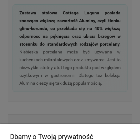
Zastawa stołowa Cottage Laguna posiada
znacząco większą zawartość Aluminy, czyli tlenku
glinu-korundu, co przekłada się na 40% większą
odporność na pęknięcia oraz ubicia brzegów w
stosunku do standardowych rodzajów porcelany.
Niebieska porcelana może być używana w
kuchenkach mikrofalowych oraz zmywarce. Jest to
niezwykle istotny atut tego produktu pod względem
użytkowym w gastronomii. Dlatego też kolekcja
Alumina cieszy się tak dużą popularnością.
NEWSLETTER
Dbamy o Twoją prywatność