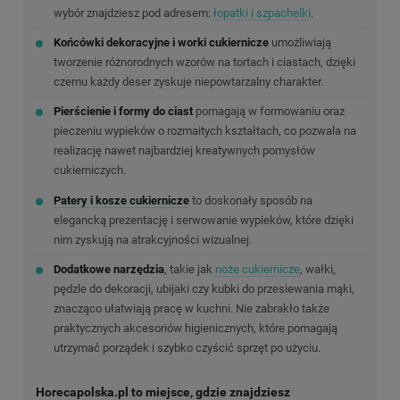
wybór znajdziesz pod adresem:
łopatki i szpachelki
.
Końcówki dekoracyjne i worki cukiernicze
umożliwiają
tworzenie różnorodnych wzorów na tortach i ciastach, dzięki
czemu każdy deser zyskuje niepowtarzalny charakter.
Pierścienie i formy do ciast
pomagają w formowaniu oraz
pieczeniu wypieków o rozmaitych kształtach, co pozwala na
realizację nawet najbardziej kreatywnych pomysłów
cukierniczych.
Patery i kosze cukiernicze
to doskonały sposób na
elegancką prezentację i serwowanie wypieków, które dzięki
nim zyskują na atrakcyjności wizualnej.
Dodatkowe narzędzia
, takie jak
noże cukiernicze
, wałki,
pędzle do dekoracji, ubijaki czy kubki do przesiewania mąki,
znacząco ułatwiają pracę w kuchni. Nie zabrakło także
praktycznych akcesoriów higienicznych, które pomagają
utrzymać porządek i szybko czyścić sprzęt po użyciu.
Horecapolska.pl to miejsce, gdzie znajdziesz