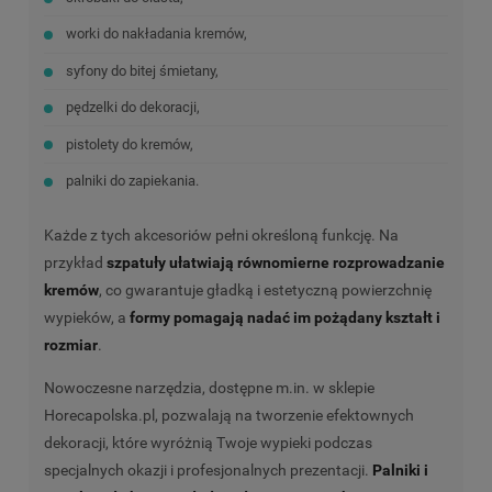
worki do nakładania kremów,
syfony do bitej śmietany,
pędzelki do dekoracji,
pistolety do kremów,
palniki do zapiekania.
Każde z tych akcesoriów pełni określoną funkcję. Na
przykład
szpatuły ułatwiają równomierne rozprowadzanie
kremów
, co gwarantuje gładką i estetyczną powierzchnię
wypieków, a
formy pomagają nadać im pożądany kształt i
rozmiar
.
Nowoczesne narzędzia, dostępne m.in. w sklepie
Horecapolska.pl
, pozwalają na tworzenie efektownych
dekoracji, które wyróżnią Twoje wypieki podczas
specjalnych okazji i profesjonalnych prezentacji.
Palniki i