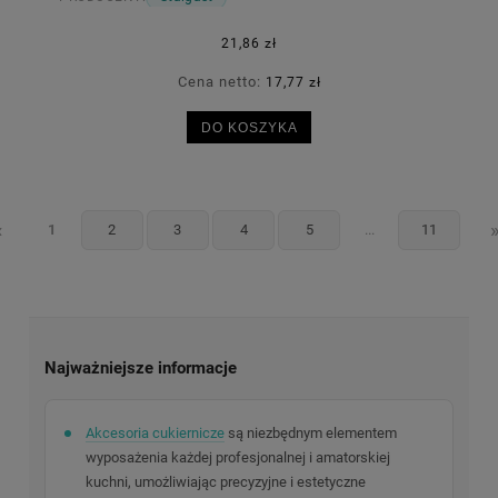
21,86 zł
Cena netto:
17,77 zł
DO KOSZYKA
«
1
2
3
4
5
...
11
Najważniejsze informacje
Akcesoria cukiernicze
są niezbędnym elementem
wyposażenia każdej profesjonalnej i amatorskiej
kuchni, umożliwiając precyzyjne i estetyczne