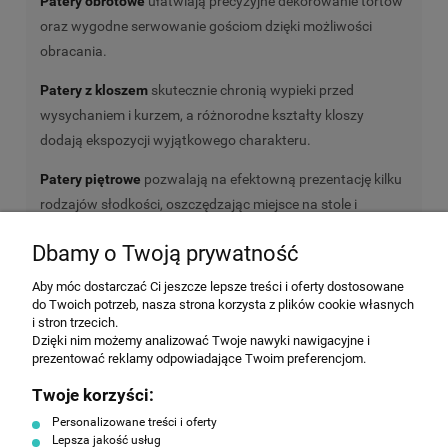
Patery obrotowe
ułatwiają precyzyjne dekorowanie tortów
oraz wygodne serwowanie gościom dzięki możliwości
obracania.
Patery z kloszem
skutecznie chronią wypieki przed
wysychaniem i kurzem, a różnorodne kształty kloszy
dodają ekspozycji wyjątkowego charakteru.
Patery piętrowe
pozwalają na efektowną prezentację kilku
rodzajów słodkości, oszczędzając miejsce na stole i
ułatwiając organizację przestrzeni.
Dbamy o Twoją prywatność
Kosze cukiernicze
łączą funkcjonalność z naturalnym
Aby móc dostarczać Ci jeszcze lepsze treści i oferty dostosowane
stylem. Wiklinowe i bawełniane modele doskonale wpisują
do Twoich potrzeb, nasza strona korzysta z plików cookie własnych
się w rustykalne i przytulne aranżacje.
i stron trzecich.
Dzięki nim możemy analizować Twoje nawyki nawigacyjne i
Wśród koszy warto wyróżnić produkty marki
ASA
, które
prezentować reklamy odpowiadające Twoim preferencjom.
mają bawełnianą wkładkę ułatwiającą czyszczenie – to
Twoje korzyści:
rozwiązanie szczególnie cenione w profesjonalnych
Personalizowane treści i oferty
lokalach gastronomicznych.
Lepsza jakość usług