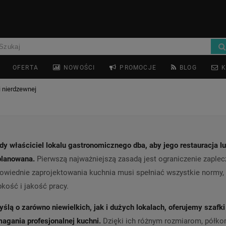
OFERTA
NOWOŚCI
PROMOCJE
BLOG
K
i nierdzewnej
dy właściciel lokalu gastronomicznego dba, aby jego restauracja lu
planowana.
Pierwszą najważniejszą zasadą jest ograniczenie zaplec
owiednie zaprojektowania kuchnia musi spełniać wszystkie normy, a
kość i jakość pracy.
ślą o zarówno niewielkich, jak i dużych lokalach, oferujemy szafk
agania profesjonalnej kuchni.
Dzięki ich różnym rozmiarom, półko