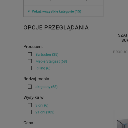
▼ Pokaż wszystkie kategorie (15)
OPCJE PRZEGLĄDANIA
SZAF
SU
Producent
PRODUC
Bartscher
(35)
Meble Stalgast
(68)
Rilling
(6)
Rodzaj mebla
skręcany
(68)
Wysyłka w
3 dni
(6)
21 dni
(103)
Cena