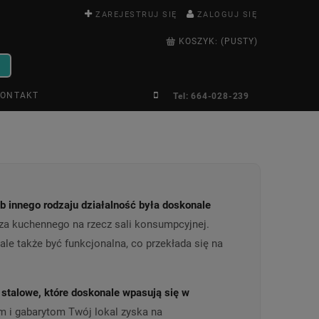
ZAREJESTRUJ SIĘ
ZALOGUJ SIĘ
KOSZYK:
(PUSTY)
ONTAKT
Tel: 664-028-239
b innego rodzaju działalność była doskonale
za kuchennego na rzecz sali konsumpcyjnej.
le także być funkcjonalna, co przekłada się na
i stalowe, które doskonale wpasują się w
m i gabarytom Twój lokal zyska na