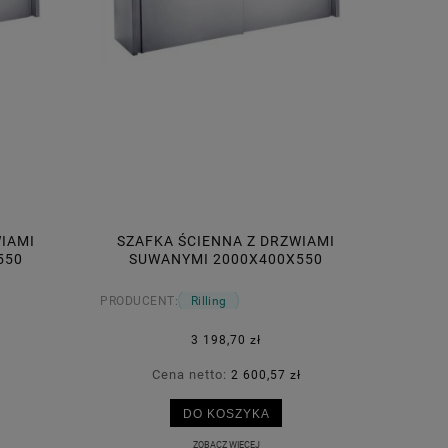
WIAMI
SZAFKA ŚCIENNA Z DRZWIAMI
550
SUWANYMI 2000X400X550
RILLING
PRODUCENT:
Rilling
3 198,70 zł
Cena netto:
ł
2 600,57 zł
DO KOSZYKA
ZOBACZ WIĘCEJ