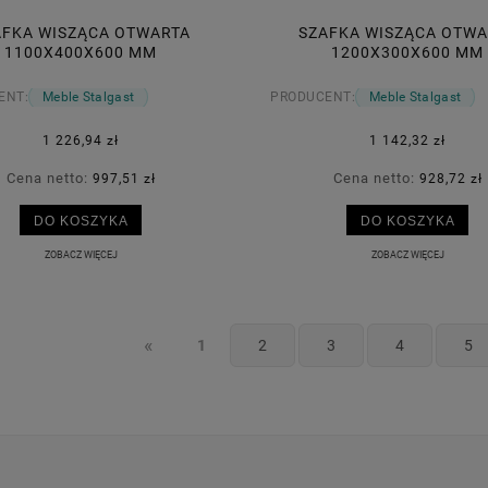
AFKA WISZĄCA OTWARTA
SZAFKA WISZĄCA OTWA
1100X400X600 MM
1200X300X600 MM
ENT:
Meble Stalgast
PRODUCENT:
Meble Stalgast
1 226,94 zł
1 142,32 zł
Cena netto:
Cena netto:
997,51 zł
928,72 zł
DO KOSZYKA
DO KOSZYKA
ZOBACZ WIĘCEJ
ZOBACZ WIĘCEJ
«
1
2
3
4
5