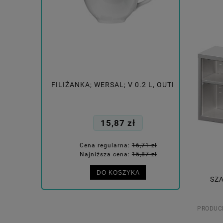
8L 42X38X96
FILIŻANKA; WERSAL; V 0.2 L, OUTLET
DYSPE
1,0
ł
15,87 zł
1,31 zł
Cena regularna:
16,71 zł
1,31 zł
Najniższa cena:
15,87 zł
A
DO KOSZYKA
SZ
PRODUC