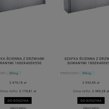
KA ŚCIENNA Z DRZWIAMI
SZAFKA ŚCIENNA Z DRZ
WANYMI 1600X400X550
SUWANYMI 1800X400X
RILLING
RILLING
ENT:
Rilling
PRODUCENT:
Rilling
2 670,10 zł
2 933,90 zł
Cena netto:
Cena netto:
2 170,81 zł
2 385,28 z
DO KOSZYKA
DO KOSZYKA
ZOBACZ WIĘCEJ
ZOBACZ WIĘCEJ