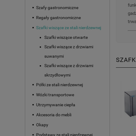
fun
Szafy gastronomiczne
gad
Regały gastronomiczne
trw
Szafki wiszące ze stali nierdzewnej
Szafki wiszące otwarte
Szafki wiszące z drzwiami
suwanymi
SZAFK
Szafki wiszące z drzwiami
skrzydłowymi
Półki ze stali nierdzewnej
Wózki transportowe
Utrzymywanie ciepła
Akcesoria do mebli
Okapy
Podstawy ze stali nierdzewnej