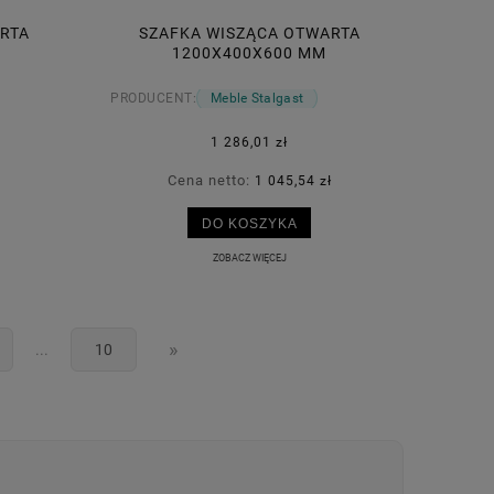
RTA
SZAFKA WISZĄCA OTWARTA
1200X400X600 MM
PRODUCENT:
Meble Stalgast
1 286,01 zł
Cena netto:
1 045,54 zł
DO KOSZYKA
ZOBACZ WIĘCEJ
»
...
10