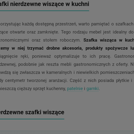
afki nierdzewne wiszące w kuchni
orzystując każdą dostępną przestrzeń, warto pamiętać o szafkach
zące otwarte oraz zamknięte. Tego rodzaju mebel jest idealny d
tronomicznymi oraz stołem roboczym.
Szafka wisząca w kuch
emy w niej trzymać drobne akcesoria, produkty spożywcze lu
iągnięcie ręki, ponieważ optymalizuje to ich pracę. Gastron
rdzewnej, podobnie jak reszta mebli gastronomicznych z oferty. N
awdzą się zwłaszcza w kameralnych i niewielkich pomieszczeniach
dy centymetr tworzonej aranżacji. Część z nich posiada płytkie i 
ieszczą cięższy sprzęt kuchenny,
patelnie
i
garnki
.
erdzewne szafki wiszące