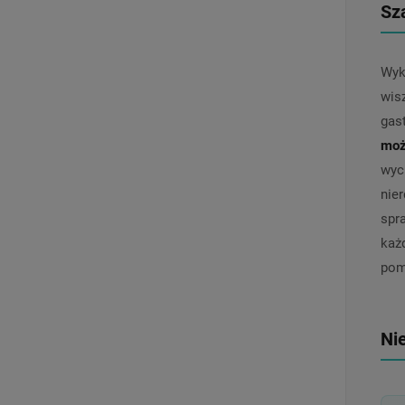
Sz
Wyk
wis
gas
moż
wyc
nie
spr
każ
pom
Ni