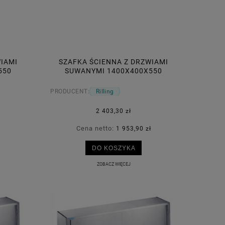
WIAMI
SZAFKA ŚCIENNA Z DRZWIAMI
550
SUWANYMI 1400X400X550
RILLING
PRODUCENT:
Rilling
2 403,30 zł
Cena netto:
ł
1 953,90 zł
DO KOSZYKA
ZOBACZ WIĘCEJ