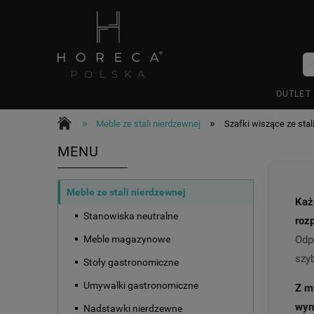
OUTLET
»
»
Meble ze stali nierdzewnej
Szafki wiszące ze stal
MENU
Meble ze stali nierdzewnej
Każ
Stanowiska neutralne
roz
Odp
Meble magazynowe
szyb
Stoły gastronomiczne
Umywalki gastronomiczne
Z my
wym
Nadstawki nierdzewne