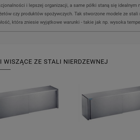
kcjonalności i lepszej organizacji, a same półki staną się idealny
żetów czy produktów spożywczych. Tak stworzone modele ze stali n
ałość, która zniesie wyjątkowe warunki - takie jak np. wysoka tem
I WISZĄCE ZE STALI NIERDZEWNEJ