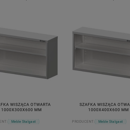
NSER DO SOSÓW ZIMNYCH
FILIŻANKA DO CAPPUCCINO
25L CZERWONY, OUTLET
AROMATECA; BIAŁA; V 0;22 L O
8,82 zł
8,88 zł
Cena regularna:
9,80 zł
Cena regularna:
9,35 zł
Najniższa cena:
8,82 zł
Najniższa cena:
8,88 zł
DO KOSZYKA
DO KOSZYKA
AFKA WISZĄCA OTWARTA
SZAFKA WISZĄCA OTWA
1000X300X600 MM
1000X400X600 MM
ENT:
Meble Stalgast
PRODUCENT:
Meble Stalgast