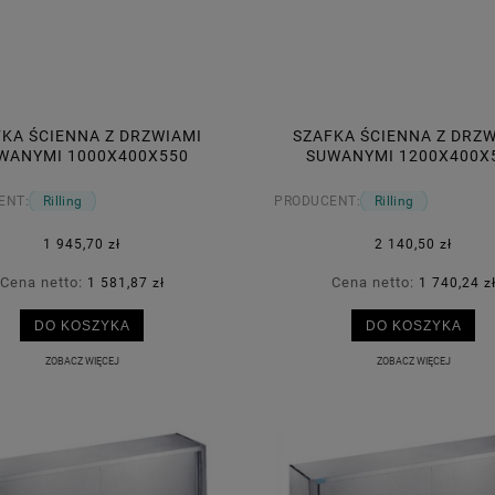
KA ŚCIENNA Z DRZWIAMI
SZAFKA ŚCIENNA Z DRZ
WANYMI 1000X400X550
SUWANYMI 1200X400X
RILLING
RILLING
ENT:
Rilling
PRODUCENT:
Rilling
1 945,70 zł
2 140,50 zł
Cena netto:
Cena netto:
1 581,87 zł
1 740,24 z
DO KOSZYKA
DO KOSZYKA
ZOBACZ WIĘCEJ
ZOBACZ WIĘCEJ