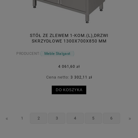
STÓŁ ZE ZLEWEM 1-KOM.(L),DRZWI
SKRZYDŁOWE 1300X700X850 MM
PRODUCENT:
Meble Stalgast
4 061,60 zł
Cena netto:
3 302,11 zł
DO KOSZYKA
«
»
1
2
3
4
5
6