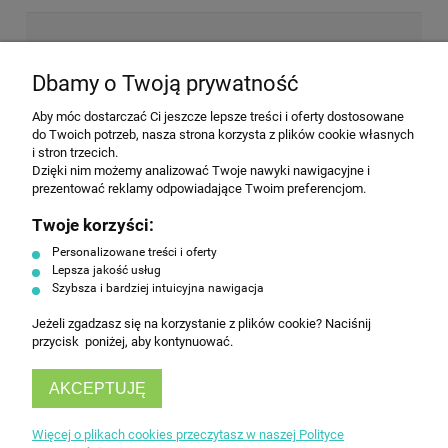
NEWSLETTER
Dbamy o Twoją prywatność
Aby móc dostarczać Ci jeszcze lepsze treści i oferty dostosowane
Wyrażam zgodę na przesyłanie informacji
do Twoich potrzeb, nasza strona korzysta z plików cookie własnych
handlowej na poniższy adres email. Więcej w
i stron trzecich.
Polityce prywatności.
Dzięki nim możemy analizować Twoje nawyki nawigacyjne i
prezentować reklamy odpowiadające Twoim preferencjom.
Twoje korzyści:
ZAPISZ SIĘ
Personalizowane treści i oferty
Lepsza jakość usług
Szybsza i bardziej intuicyjna nawigacja
Jeżeli zgadzasz się na korzystanie z plików cookie? Naciśnij
przycisk poniżej, aby kontynuować.
AKCEPTUJĘ
INFORMACJE
Więcej o plikach cookies przeczytasz w naszej Polityce