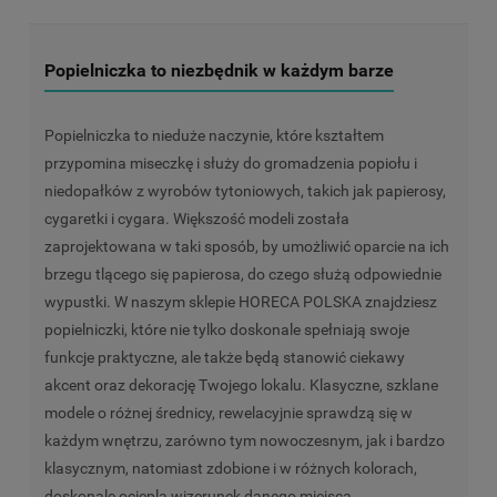
Popielniczka to niezbędnik w każdym barze
Popielniczka to nieduże naczynie, które kształtem
przypomina miseczkę i służy do gromadzenia popiołu i
niedopałków z wyrobów tytoniowych, takich jak papierosy,
cygaretki i cygara. Większość modeli została
zaprojektowana w taki sposób, by umożliwić oparcie na ich
brzegu tlącego się papierosa, do czego służą odpowiednie
wypustki. W naszym sklepie HORECA POLSKA znajdziesz
popielniczki, które nie tylko doskonale spełniają swoje
funkcje praktyczne, ale także będą stanowić ciekawy
akcent oraz dekorację Twojego lokalu. Klasyczne, szklane
modele o różnej średnicy, rewelacyjnie sprawdzą się w
każdym wnętrzu, zarówno tym nowoczesnym, jak i bardzo
klasycznym, natomiast zdobione i w różnych kolorach,
doskonale ocieplą wizerunek danego miejsca.