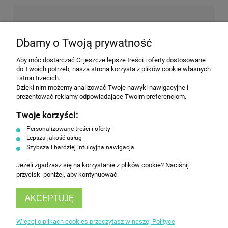
NEWSLETTER
Dbamy o Twoją prywatność
Aby móc dostarczać Ci jeszcze lepsze treści i oferty dostosowane
Wyrażam zgodę na przesyłanie informacji
do Twoich potrzeb, nasza strona korzysta z plików cookie własnych
handlowej na poniższy adres email. Więcej w
i stron trzecich.
Polityce prywatności.
Dzięki nim możemy analizować Twoje nawyki nawigacyjne i
prezentować reklamy odpowiadające Twoim preferencjom.
Twoje korzyści:
ZAPISZ SIĘ
Personalizowane treści i oferty
Lepsza jakość usług
Szybsza i bardziej intuicyjna nawigacja
Jeżeli zgadzasz się na korzystanie z plików cookie? Naciśnij
przycisk poniżej, aby kontynuować.
AKCEPTUJĘ
INFORMACJE
Więcej o plikach cookies przeczytasz w naszej Polityce