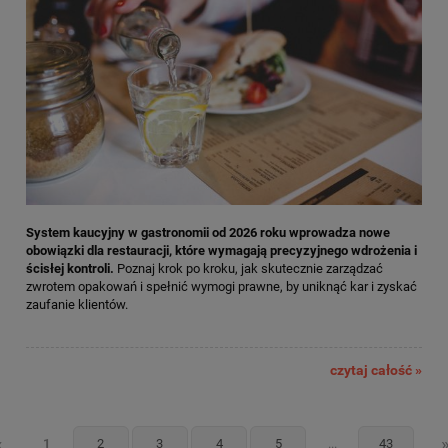
System kaucyjny w gastronomii od 2026 roku wprowadza nowe
obowiązki dla restauracji, które wymagają precyzyjnego wdrożenia i
ścisłej kontroli.
Poznaj krok po kroku, jak skutecznie zarządzać
zwrotem opakowań i spełnić wymogi prawne, by uniknąć kar i zyskać
zaufanie klientów.
czytaj całość »
«
1
2
3
4
5
...
43