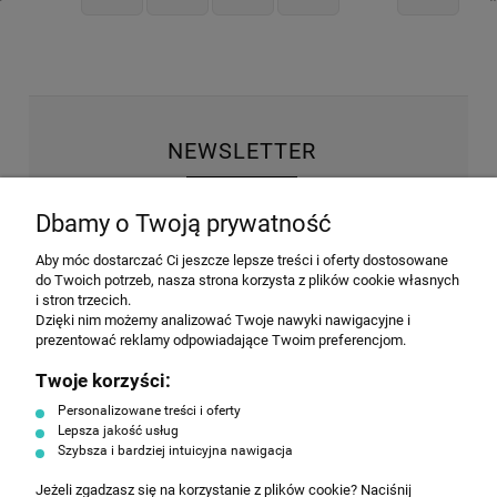
NEWSLETTER
Wyrażam zgodę na przesyłanie informacji
Dbamy o Twoją prywatność
handlowej na poniższy adres email. Więcej w
Polityce prywatności.
Aby móc dostarczać Ci jeszcze lepsze treści i oferty dostosowane
do Twoich potrzeb, nasza strona korzysta z plików cookie własnych
i stron trzecich.
Dzięki nim możemy analizować Twoje nawyki nawigacyjne i
prezentować reklamy odpowiadające Twoim preferencjom.
ZAPISZ SIĘ
Twoje korzyści:
Personalizowane treści i oferty
Lepsza jakość usług
Szybsza i bardziej intuicyjna nawigacja
Jeżeli zgadzasz się na korzystanie z plików cookie? Naciśnij