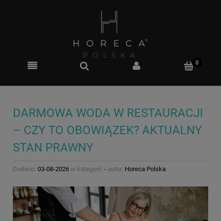
DARMOWA WODA W RESTAURACJI
– CZY TO OBOWIĄZEK? AKTUALNY
STAN PRAWNY
Dodano:
03-08-2026
w kategorii:
-
autor:
Horeca Polska