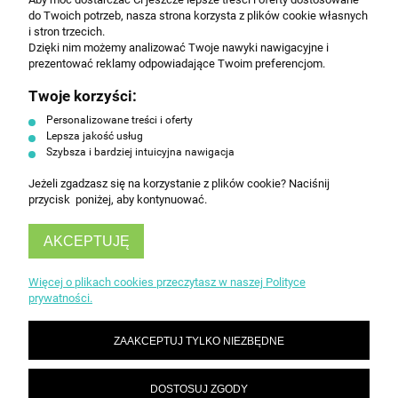
Wyrażam zgodę na przesyłanie informacji
do Twoich potrzeb, nasza strona korzysta z plików cookie własnych
handlowej na poniższy adres email. Więcej w
i stron trzecich.
Polityce prywatności.
Dzięki nim możemy analizować Twoje nawyki nawigacyjne i
prezentować reklamy odpowiadające Twoim preferencjom.
Twoje korzyści:
ZAPISZ SIĘ
Personalizowane treści i oferty
Lepsza jakość usług
Szybsza i bardziej intuicyjna nawigacja
Jeżeli zgadzasz się na korzystanie z plików cookie? Naciśnij
przycisk poniżej, aby kontynuować.
AKCEPTUJĘ
INFORMACJE
Więcej o plikach cookies przeczytasz w naszej Polityce
prywatności.
OBSŁUGA KLIENTA
ZAAKCEPTUJ TYLKO NIEZBĘDNE
DOSTOSUJ ZGODY