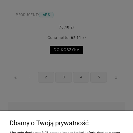
PRODUCENT:
APS
76,40 zł
Cena netto:
62,11 zł
DO KOSZYKA
«
»
1
2
3
4
5
NEWSLETTER
Dbamy o Twoją prywatność
Aby móc dostarczać Ci jeszcze lepsze treści i oferty dostosowane