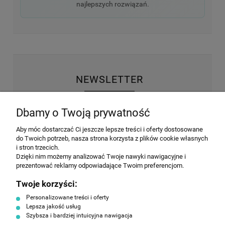
najlepszych rozwiązań.
NEWSLETTER
Wyrażam zgodę na przesyłanie informacji
Dbamy o Twoją prywatność
handlowej na poniższy adres email. Więcej w
Polityce prywatności.
Aby móc dostarczać Ci jeszcze lepsze treści i oferty dostosowane
do Twoich potrzeb, nasza strona korzysta z plików cookie własnych
i stron trzecich.
Dzięki nim możemy analizować Twoje nawyki nawigacyjne i
prezentować reklamy odpowiadające Twoim preferencjom.
ZAPISZ SIĘ
Twoje korzyści:
Personalizowane treści i oferty
Lepsza jakość usług
Szybsza i bardziej intuicyjna nawigacja