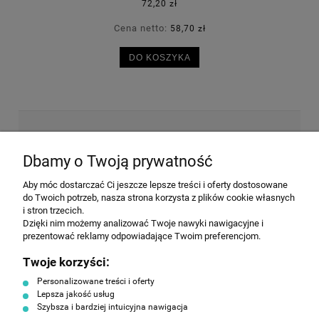
72,20 zł
Cena netto:
58,70 zł
DO KOSZYKA
NEWSLETTER
Dbamy o Twoją prywatność
Aby móc dostarczać Ci jeszcze lepsze treści i oferty dostosowane
Wyrażam zgodę na przesyłanie informacji
do Twoich potrzeb, nasza strona korzysta z plików cookie własnych
handlowej na poniższy adres email. Więcej w
i stron trzecich.
Polityce prywatności.
Dzięki nim możemy analizować Twoje nawyki nawigacyjne i
prezentować reklamy odpowiadające Twoim preferencjom.
Twoje korzyści:
ZAPISZ SIĘ
Personalizowane treści i oferty
Lepsza jakość usług
Szybsza i bardziej intuicyjna nawigacja