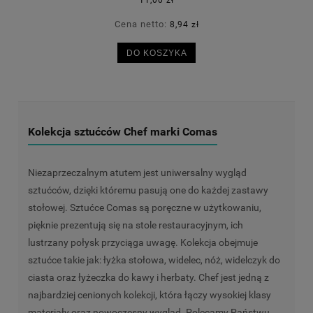
Cena netto:
8,94 zł
DO KOSZYKA
Kolekcja sztućców Chef marki Comas
Niezaprzeczalnym atutem jest uniwersalny wygląd
sztućców, dzięki któremu pasują one do każdej zastawy
stołowej. Sztućce Comas są poręczne w użytkowaniu,
pięknie prezentują się na stole restauracyjnym, ich
lustrzany połysk przyciąga uwagę. Kolekcja obejmuje
sztućce takie jak: łyżka stołowa, widelec, nóż, widelczyk do
ciasta oraz łyżeczka do kawy i herbaty. Chef jest jedną z
najbardziej cenionych kolekcji, która łączy wysokiej klasy
materiały oraz nowoczesny wygląd. Polecamy Państwu