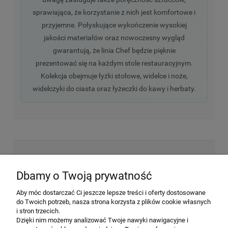
sprawiająca, że korzystanie z nich jest komfortowe i
przyjemne. Połyskujące wykończenie wysokiej
jakości materiałów oraz nowoczesny wygląd
gwarantują, że linia Chef będzie pięknie
prezentować się na każdym stole restauracyjnym.
Kolekcja obejmuje łyżki stołowe, widelce i noże,
widelczyki do ciasta oraz łyżeczki do kawy i herbaty.
NEWSLETTER
Dbamy o Twoją prywatność
Aby móc dostarczać Ci jeszcze lepsze treści i oferty dostosowane
Wyrażam zgodę na przesyłanie informacji
do Twoich potrzeb, nasza strona korzysta z plików cookie własnych
handlowej na poniższy adres email. Więcej w
i stron trzecich.
Polityce prywatności.
Dzięki nim możemy analizować Twoje nawyki nawigacyjne i