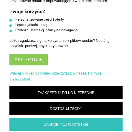
prezentować reklamy odpowiadające Twoim preferencjom.
Twoje korzyści:
ZAPISZ SIĘ
Personalizowane treści i oferty
Lepsza jakość usług
Szybsza i bardziej intuicyjna nawigacja
Jeżeli zgadzasz się na korzystanie z plików cookie? Naciśnij
przycisk poniżej, aby kontynuować.
AKCEPTUJĘ
INFORMACJE
Więcej o plikach cookies przeczytasz w naszej Polityce
prywatności.
OBSŁUGA KLIENTA
ZAAKCEPTUJ TYLKO NIEZBĘDNE
DOSTOSUJ ZGODY
ZAAKCEPTUJ WSZYSTKIE