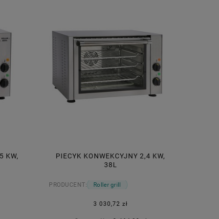
5 KW,
PIECYK KONWEKCYJNY 2,4 KW,
40 MM
KIELISZEK DO WÓDKI BOSTON SHOTS;
POJEMNIK GN 
38L
V 0;060 L OUTLET
PRODUCENT:
Roller grill
4,78 zł
14
3 030,72 zł