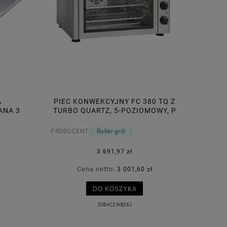
A
PIEC KONWEKCYJNY FC 380 TQ Z
ANA 3
TURBO QUARTZ, 5-POZIOMOWY, P
) MM
2.6 KW
PRODUCENT:
Roller grill
3 691,97 zł
Cena netto:
3 001,60 zł
DO KOSZYKA
ZOBACZ WIĘCEJ