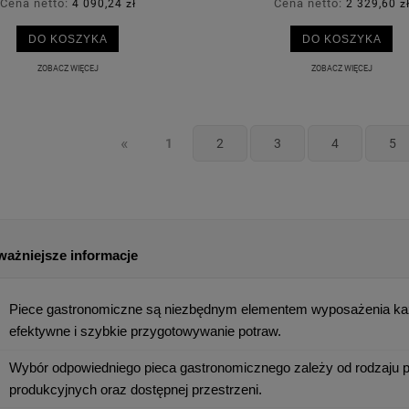
Cena netto:
Cena netto:
ena regularna:
615,40 zł
Cena regularna:
7,73 zł
4 090,24 zł
2 329,60 z
ajniższa cena:
615,40 zł
Najniższa cena:
7,73 zł
DO KOSZYKA
DO KOSZYKA
DO KOSZYKA
DO KOSZYKA
ZOBACZ WIĘCEJ
ZOBACZ WIĘCEJ
«
1
2
3
4
5
ważniejsze informacje
Piece gastronomiczne są niezbędnym elementem wyposażenia każde
efektywne i szybkie przygotowywanie potraw.
Wybór odpowiedniego pieca gastronomicznego zależy od rodzaju pr
produkcyjnych oraz dostępnej przestrzeni.