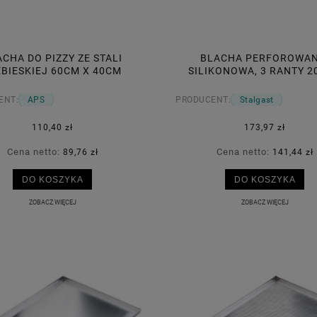
CHA DO PIZZY ZE STALI
BLACHA PERFOROWAN
EBIESKIEJ 60CM X 40CM
SILIKONOWA, 3 RANTY 2
(600X400) MM
ENT:
APS
PRODUCENT:
Stalgast
110,40 zł
173,97 zł
Cena netto:
Cena netto:
89,76 zł
141,44 zł
DO KOSZYKA
DO KOSZYKA
ZOBACZ WIĘCEJ
ZOBACZ WIĘCEJ