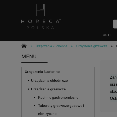
OUTLET
»
»
»
Urządzenia kuchenne
Urządzenia grzewcze
MENU
Urządzenia kuchenne
Zanu
Urządzenia chłodnicze
urzą
Urządzenia grzewcze
okaz
Kuchnie gastronomiczne
Odkr
Taborety grzewcze gazowe i
elektryczne