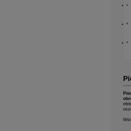
Pi
Pie
obr
efe
osz
Wśr