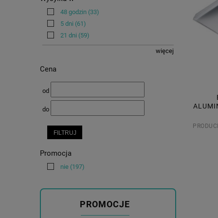
48 godzin
(33)
5 dni
(61)
21 dni
(59)
więcej
Cena
od
ALUMI
do
PRODUC
FILTRUJ
Promocja
nie
(197)
PROMOCJE