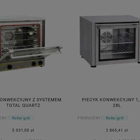
KONWEKCYJNY Z SYSTEMEM
PIECYK KONWEKCYJNY 1,
BUFETOWY TRIANGLE JASNY
TALERZ GŁĘBOKI; TOLEDO; O 2
TOTAL QUARTZ
28L
OUTLET
OUTLET
ENT:
Roller grill
PRODUCENT:
Roller grill
553,86 zł
7,34 zł
5 031,00 zł
2 865,41 zł