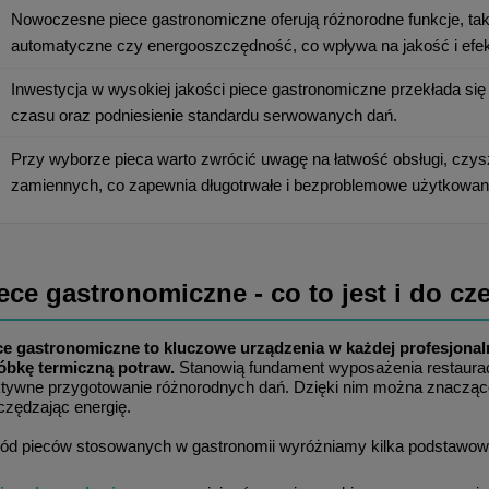
Nowoczesne piece gastronomiczne oferują różnorodne funkcje, taki
automatyczne czy energooszczędność, co wpływa na jakość i efe
Inwestycja w wysokiej jakości piece gastronomiczne przekłada się
czasu oraz podniesienie standardu serwowanych dań.
Przy wyborze pieca warto zwrócić uwagę na łatwość obsługi, czysz
zamiennych, co zapewnia długotrwałe i bezproblemowe użytkowan
ece gastronomiczne - co to jest i do cz
ce gastronomiczne to kluczowe urządzenia w każdej profesjonaln
óbkę termiczną potraw.
 Stanowią fundament wyposażenia restauracji
ktywne przygotowanie różnorodnych dań. Dzięki nim można znacząco
czędzając energię.
ód pieców stosowanych w gastronomii wyróżniamy kilka podstawow