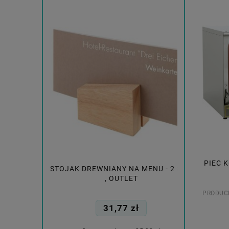
PIEC 
 II, L 161
STOJAK DREWNIANY NA MENU - 2 SZT.
STOJAK 
T
, OUTLET
PRODUC
31,77 zł