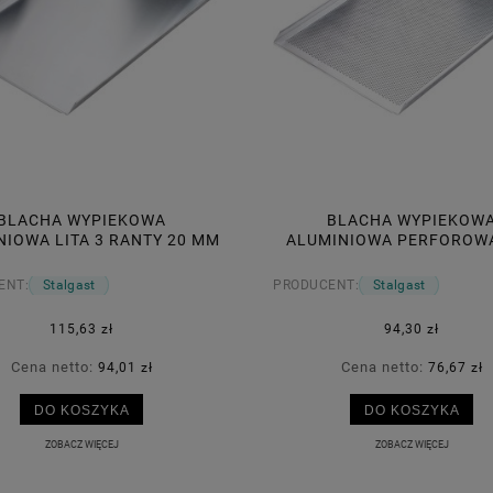
BLACHA WYPIEKOWA
BLACHA WYPIEKOW
NIOWA LITA 3 RANTY 20 MM
ALUMINIOWA PERFOROW
(600X400) MM
RANTY 15 MM (600X400
ENT:
Stalgast
PRODUCENT:
Stalgast
115,63 zł
94,30 zł
Cena netto:
Cena netto:
94,01 zł
76,67 zł
DO KOSZYKA
DO KOSZYKA
ZOBACZ WIĘCEJ
ZOBACZ WIĘCEJ