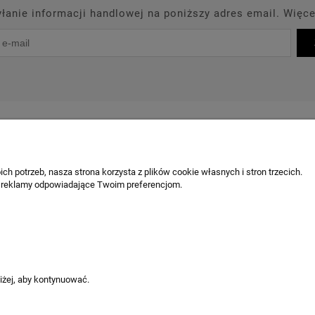
anie informacji handlowej na poniższy adres email. Więce
PROMOCJE
PRODUCENCI
OUTLET
BLOG
KONT
OBSŁUGA KLIENTA
ch potrzeb, nasza strona korzysta z plików cookie własnych i stron trzecich.
 reklamy odpowiadające Twoim preferencjom.
Chcę odstąpić od umowy / zgłosić z
Odstąpienie od umowy
Reklamacja produktu
Ustawienia plików cookies
niżej, aby kontynuować.