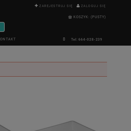
ZAREJESTRUJ SIĘ
ZALOGUJ SIĘ
KOSZYK:
(PUSTY)
ONTAKT
Tel: 664-028-239