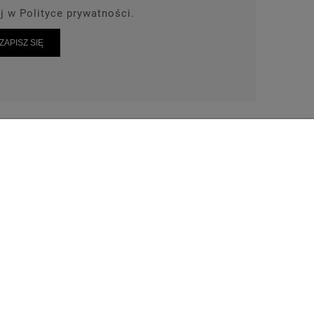
j w Polityce prywatności.
ZAPISZ SIĘ
AKT
TEL: 664-028-239
wrot