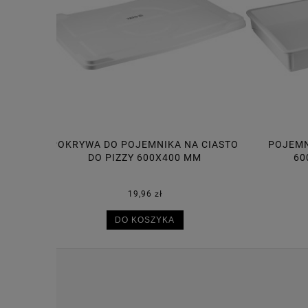
A CIASTO
POJEMNIK NA CIASTO DO PIZZY
POJE
MM
600X400X75 MM, 14L
30,50 zł
DO KOSZYKA