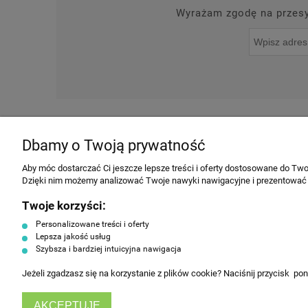
Wyrażam zgodę na przesył
O NAS
NOWOŚCI
Dbamy o Twoją prywatność
INFORMACJE
Aby móc dostarczać Ci jeszcze lepsze treści i oferty dostosowane do Twoi
Dzięki nim możemy analizować Twoje nawyki nawigacyjne i prezentować
Regulamin
Twoje korzyści:
Producenci
Personalizowane treści i oferty
Polityka prywatności
Lepsza jakość usług
Szybsza i bardziej intuicyjna nawigacja
Koszty dostawy
Tabela rozmiarów ubrań
Jeżeli zgadzasz się na korzystanie z plików cookie? Naciśnij przycisk po
HorecaEurope
AKCEPTUJĘ