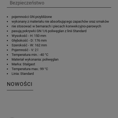
Bezpieczeństwo
pojemności GN przybliżone
wykonany z materiału nie absorbującego zapachów oraz smaków
nie stosować w bemarach i piecach konwekcyjno-parowych
pasują pokrywki GN 1/6 poliwęglan z linii Standard
Wysokość - H: 150 mm
Głębokość - D: 176 mm
Szerokość - W: 162 mm
Pojemność - V: 2 l
Temperatura min.: -40 °C
Materiał wykonania: poliwęglan
Marka: Stalgast
Temperatura max.: 99 °C
Linia: Standard
NOWOŚCI