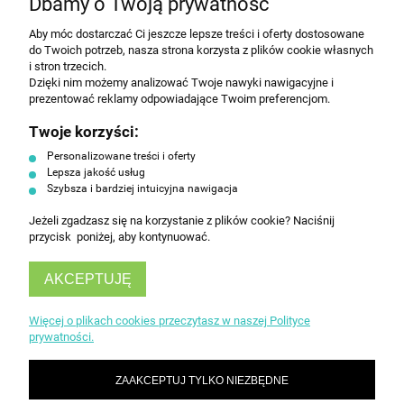
Dbamy o Twoją prywatność
Aby móc dostarczać Ci jeszcze lepsze treści i oferty dostosowane
Wyrażam zgodę na przesyłanie informacji
do Twoich potrzeb, nasza strona korzysta z plików cookie własnych
handlowej na poniższy adres email. Więcej w
i stron trzecich.
Polityce prywatności.
Dzięki nim możemy analizować Twoje nawyki nawigacyjne i
prezentować reklamy odpowiadające Twoim preferencjom.
Twoje korzyści:
ZAPISZ SIĘ
Personalizowane treści i oferty
Lepsza jakość usług
Szybsza i bardziej intuicyjna nawigacja
Jeżeli zgadzasz się na korzystanie z plików cookie? Naciśnij
przycisk poniżej, aby kontynuować.
AKCEPTUJĘ
INFORMACJE
Więcej o plikach cookies przeczytasz w naszej Polityce
prywatności.
OBSŁUGA KLIENTA
ZAAKCEPTUJ TYLKO NIEZBĘDNE