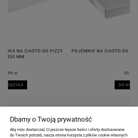
POJEMNIK NA CIASTO DO PIZZY 600X400X75 MM, 14L
P
30,50 zł
DO KOSZYKA
NEWSLETTER
Dbamy o Twoją prywatność
Aby móc dostarczać Ci jeszcze lepsze treści i oferty dostosowane
Wyrażam zgodę na przesyłanie informacji
do Twoich potrzeb, nasza strona korzysta z plików cookie własnych
handlowej na poniższy adres email. Więcej w