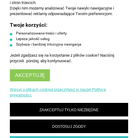
i stron trzecich.
Polityce prywatności.
Dzięki nim możemy analizować Twoje nawyki nawigacyjne i
prezentować reklamy odpowiadające Twoim preferencjom.
Twoje korzyści:
ZAPISZ SIĘ
Personalizowane treści i oferty
Lepsza jakość usług
Szybsza i bardziej intuicyjna nawigacja
Jeżeli zgadzasz się na korzystanie z plików cookie? Naciśnij
przycisk poniżej, aby kontynuować.
AKCEPTUJĘ
INFORMACJE
Więcej o plikach cookies przeczytasz w naszej Polityce
prywatności.
OBSŁUGA KLIENTA
ZAAKCEPTUJ TYLKO NIEZBĘDNE
DOSTOSUJ ZGODY