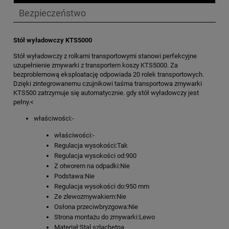
Bezpieczeństwo
Stół wyładowczy KTS5000
Stół wyładowczy z rolkami transportowymi stanowi perfekcyjne
uzupełnienie zmywarki z transportem koszy KTS5000. Za
bezproblemową eksploatację odpowiada 20 rolek transportowych.
Dzięki zintegrowanemu czujnikowi taśma transportowa zmywarki
KTS500 zatrzymuje się automatycznie. gdy stół wyładowczy jest
pełny.<
właściwości:-
właściwości:-
Regulacja wysokości:Tak
Regulacja wysokości od:900
Z otworem na odpadki:Nie
Podstawa:Nie
Regulacja wysokości do:950 mm
Ze zlewozmywakiem:Nie
Osłona przeciwbryzgowa:Nie
Strona montażu do zmywarki:Lewo
Materiał:Stal szlachetna