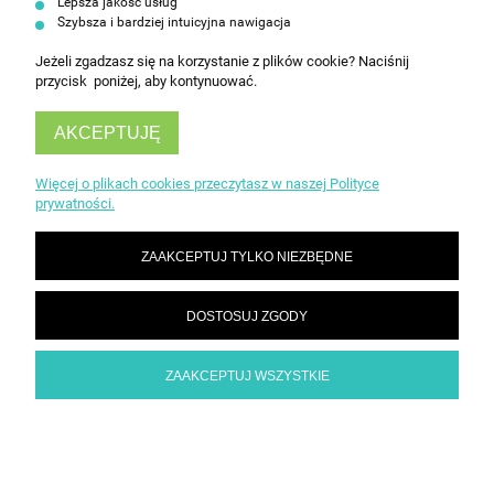
Lepsza jakość usług
Szybsza i bardziej intuicyjna nawigacja
Jeżeli zgadzasz się na korzystanie z plików cookie? Naciśnij
przycisk poniżej, aby kontynuować.
AKCEPTUJĘ
INFORMACJE
Więcej o plikach cookies przeczytasz w naszej Polityce
prywatności.
OBSŁUGA KLIENTA
ZAAKCEPTUJ TYLKO NIEZBĘDNE
DOSTOSUJ ZGODY
ZAAKCEPTUJ WSZYSTKIE
POKAŻ PEŁNĄ WERSJĘ STRONY
Sklep internetowy Shoper Premium