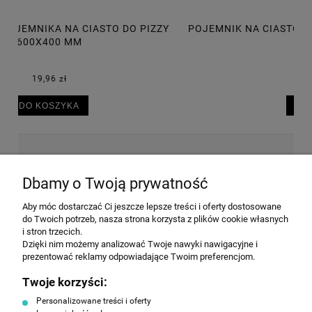
POJEMNIK NA CIASTO DO PIZZY 600X400X75 MM, 14L
P
30,50 zł
DO KOSZYKA
NEWSLETTER
Dbamy o Twoją prywatność
Aby móc dostarczać Ci jeszcze lepsze treści i oferty dostosowane
Wyrażam zgodę na przesyłanie informacji
do Twoich potrzeb, nasza strona korzysta z plików cookie własnych
handlowej na poniższy adres email. Więcej w
i stron trzecich.
Polityce prywatności.
Dzięki nim możemy analizować Twoje nawyki nawigacyjne i
prezentować reklamy odpowiadające Twoim preferencjom.
Twoje korzyści:
ZAPISZ SIĘ
Personalizowane treści i oferty