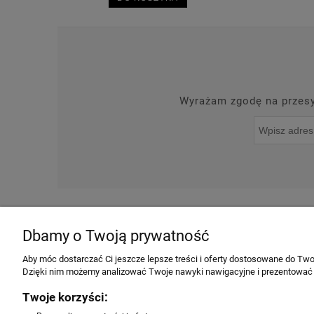
Wyrażam zgodę na przesył
O NAS
NOWOŚCI
Dbamy o Twoją prywatność
INFORMACJE
Aby móc dostarczać Ci jeszcze lepsze treści i oferty dostosowane do Twoi
Dzięki nim możemy analizować Twoje nawyki nawigacyjne i prezentować
Regulamin
Twoje korzyści:
Producenci