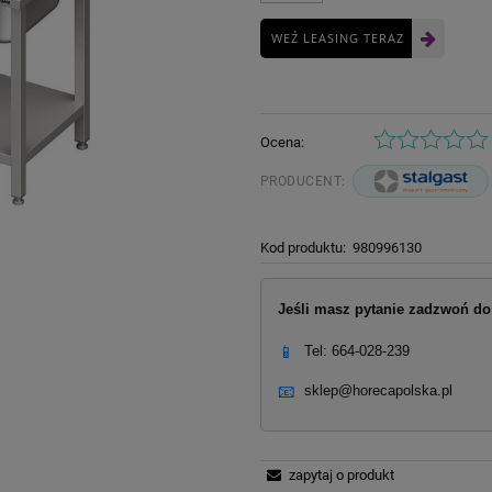
WEŹ LEASING TERAZ
Ocena:
PRODUCENT:
Kod produktu:
980996130
Jeśli masz pytanie zadzwoń do 
📱
Tel: 664-028-239
📧
sklep@horecapolska.pl
zapytaj o produkt