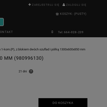
ZAREJESTRUJ SIĘ
ZALOGUJ SIĘ
KOSZYK:
(PUSTY)
ONTAKT
Tel: 664-028-239
m 1-kom.(P), z blokiem dwóch szuflad i półką 1300x600x850 mm
0 MM (980996130)
21 dni
?
DO KOSZYKA