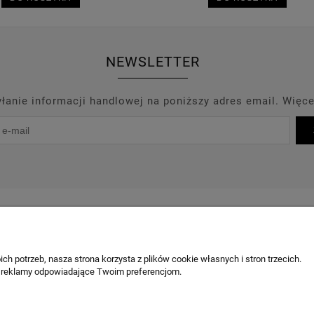
NEWSLETTER
anie informacji handlowej na poniższy adres email. Więce
PROMOCJE
PRODUCENCI
OUTLET
BLOG
KONT
OBSŁUGA KLIENTA
ch potrzeb, nasza strona korzysta z plików cookie własnych i stron trzecich.
 reklamy odpowiadające Twoim preferencjom.
Chcę odstąpić od umowy / zgłosić z
Odstąpienie od umowy