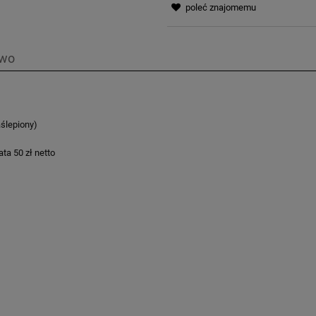
poleć znajomemu
two
ślepiony)
ta 50 zł netto