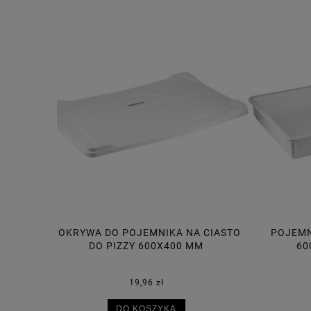
A CIASTO
POJEMNIK NA CIASTO DO PIZZY
POJE
MM
600X400X75 MM, 14L
30,50 zł
DO KOSZYKA