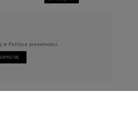
j w Polityce prywatności.
ZAPISZ SIĘ
AKT
TEL: 664-028-239
wrot