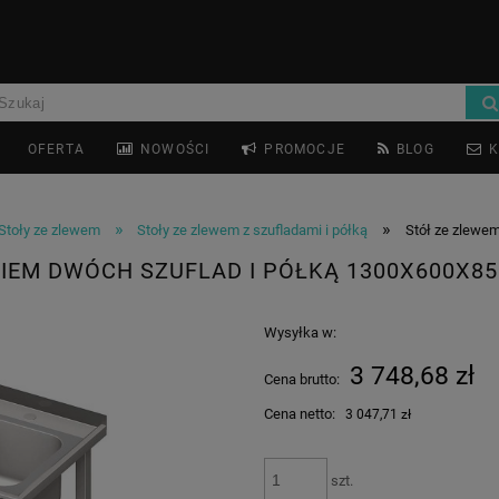
OFERTA
NOWOŚCI
PROMOCJE
BLOG
K
»
»
Stoły ze zlewem
Stoły ze zlewem z szufladami i półką
Stół ze zlewe
KIEM DWÓCH SZUFLAD I PÓŁKĄ 1300X600X85
Wysyłka w:
3 748,68 zł
Cena brutto:
Cena netto:
3 047,71 zł
szt.