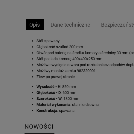
Opis
Dane techniczne
Bezpieczeńs
Stół spawany
Głębokość szuflad 200 mm
Otwór pod baterię na środku komory o średnicy 33 mm (za
Stół posiada komorę 400x400x250 mm
Możliwe wycięcie otworu pod rozdrabniacz odpadów dopła
Możliwy montaż zamka 982320001
Zlew po prawej stronie
Wysokość - H
: 850 mm
Głębokość - D
: 600 mm
Szerokość - W
: 1300 mm
Materiał wykonania
: stal nierdzewna
Konstrukcja
: spawana
NOWOŚCI