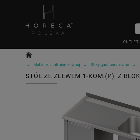
OUTLET
»
»
»
Meble ze stali nierdzewnej
Stoły gastronomiczne
STÓŁ ZE ZLEWEM 1-KOM.(P), Z BLO