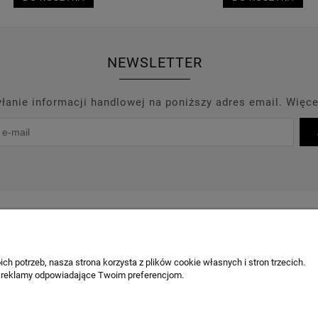
NEWSLETTER
anie informacji handlowej na poniższy adres email. Więce
PROMOCJE
PRODUCENCI
OUTLET
BLOG
KONT
OBSŁUGA KLIENTA
ch potrzeb, nasza strona korzysta z plików cookie własnych i stron trzecich.
 reklamy odpowiadające Twoim preferencjom.
Chcę odstąpić od umowy / zgłosić z
Odstąpienie od umowy