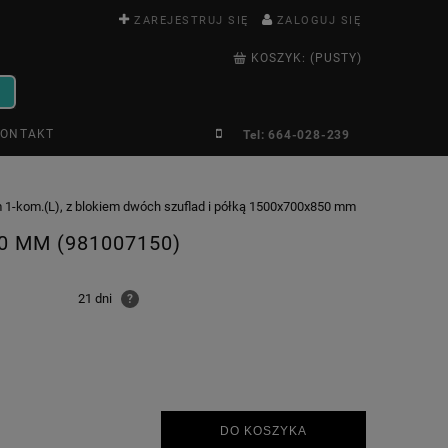
ZAREJESTRUJ SIĘ
ZALOGUJ SIĘ
KOSZYK:
(PUSTY)
ONTAKT
Tel: 664-028-239
m 1-kom.(L), z blokiem dwóch szuflad i półką 1500x700x850 mm
0 MM (981007150)
21 dni
?
DO KOSZYKA