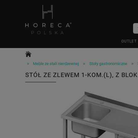
OUTLET
»
»
»
Meble ze stali nierdzewnej
Stoły gastronomiczne
STÓŁ ZE ZLEWEM 1-KOM.(L), Z BLO