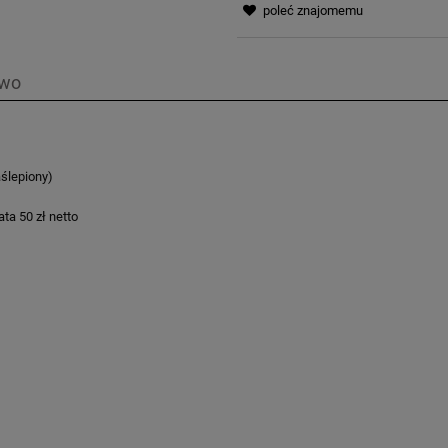
poleć znajomemu
two
ślepiony)
ta 50 zł netto