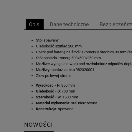
Opis
Dane techniczne
Bezpieczeńs
Stół spawany
Głębokość szuflad 200 mm
Otwór pod baterię na środku komory o średnicy 33 mm (za
Stół posiada komorę 500x500x250 mm
Możliwe wycięcie otworu pod rozdrabniacz odpadów dopła
Możliwy montaż zamka 982320001
Zlew po lewej stronie
Wysokość - H
: 850 mm
Głębokość - D
: 700 mm
Szerokość - W
: 1500 mm
Materiał wykonania
: stal nierdzewna
Konstrukcja
: spawana
NOWOŚCI