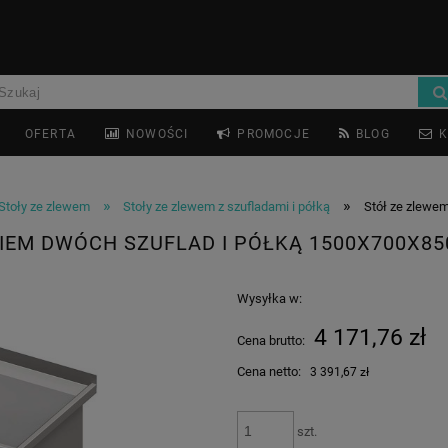
OFERTA
NOWOŚCI
PROMOCJE
BLOG
K
»
»
Stoły ze zlewem
Stoły ze zlewem z szufladami i półką
Stół ze zlewe
KIEM DWÓCH SZUFLAD I PÓŁKĄ 1500X700X85
Wysyłka w:
4 171,76 zł
Cena brutto:
Cena netto:
3 391,67 zł
szt.