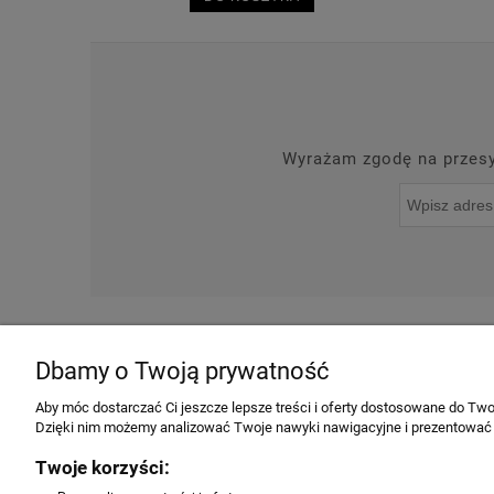
Wyrażam zgodę na przesył
O NAS
NOWOŚCI
Dbamy o Twoją prywatność
INFORMACJE
Aby móc dostarczać Ci jeszcze lepsze treści i oferty dostosowane do Twoi
Dzięki nim możemy analizować Twoje nawyki nawigacyjne i prezentować
Regulamin
Twoje korzyści:
Producenci