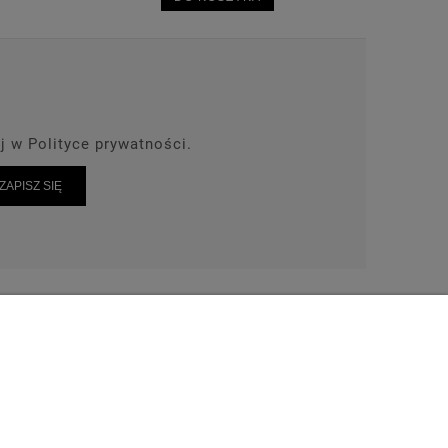
j w Polityce prywatności.
ZAPISZ SIĘ
AKT
TEL: 664-028-239
wrot