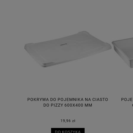
A CIASTO
POJEMNIK NA CIASTO DO PIZZY
POJE
MM
600X400X75 MM, 14L
30,50 zł
DO KOSZYKA