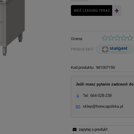
WEŹ LEASING TERAZ
Ocena:
PRODUCENT:
Kod produktu:
981007150
Jeśli masz pytanie zadzwoń do 
📱
Tel: 664-028-239
📧
sklep@horecapolska.pl
zapytaj o produkt