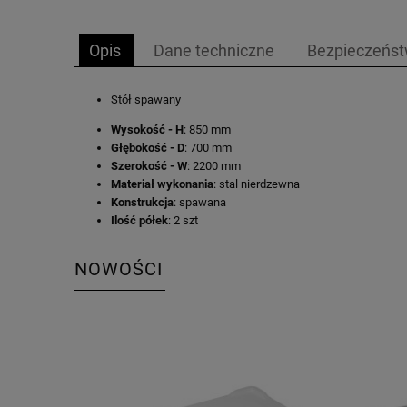
Opis
Dane techniczne
Bezpieczeńs
Stół spawany
Wysokość - H
: 850 mm
Głębokość - D
: 700 mm
Szerokość - W
: 2200 mm
Materiał wykonania
: stal nierdzewna
Konstrukcja
: spawana
Ilość półek
: 2 szt
NOWOŚCI