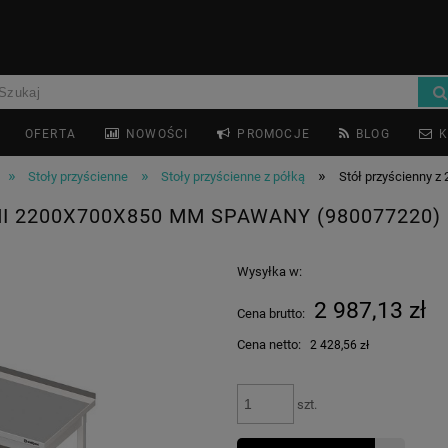
OFERTA
NOWOŚCI
PROMOCJE
BLOG
K
»
»
»
Stoły przyścienne
Stoły przyścienne z półką
Stół przyścienny 
I 2200X700X850 MM SPAWANY (980077220)
Wysyłka w:
2 987,13 zł
Cena brutto:
Cena netto:
2 428,56 zł
szt.