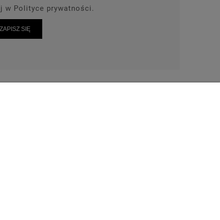
j w Polityce prywatności.
ZAPISZ SIĘ
AKT
TEL: 664-028-239
wrot