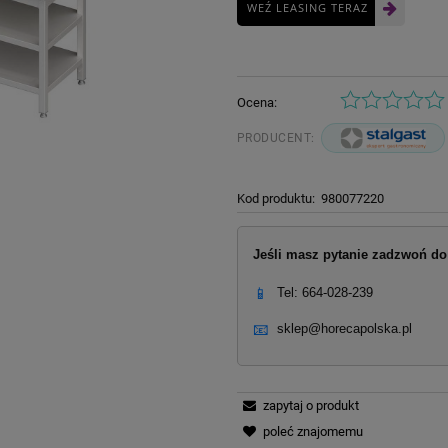
WEŹ LEASING TERAZ
Ocena:
PRODUCENT:
Kod produktu:
980077220
Jeśli masz pytanie zadzwoń do 
📱
Tel: 664-028-239
📧
sklep@horecapolska.pl
zapytaj o produkt
poleć znajomemu