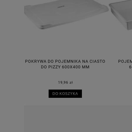
A CIASTO
POJEMNIK NA CIASTO DO PIZZY
POJE
MM
600X400X75 MM, 14L
30,50 zł
DO KOSZYKA