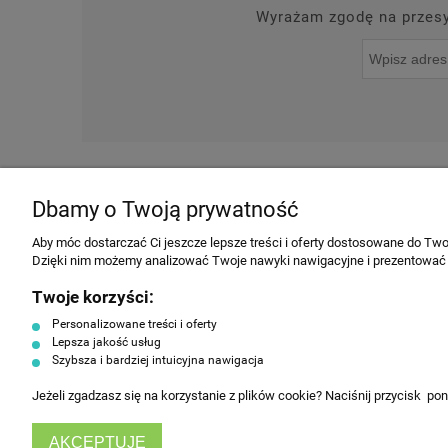
Wyrażam zgodę na przesył
O NAS
NOWOŚCI
Dbamy o Twoją prywatność
INFORMACJE
Aby móc dostarczać Ci jeszcze lepsze treści i oferty dostosowane do Twoi
Dzięki nim możemy analizować Twoje nawyki nawigacyjne i prezentować
Regulamin
Twoje korzyści:
Producenci
Personalizowane treści i oferty
Polityka prywatności
Lepsza jakość usług
Szybsza i bardziej intuicyjna nawigacja
Koszty dostawy
Tabela rozmiarów ubrań
Jeżeli zgadzasz się na korzystanie z plików cookie? Naciśnij przycisk po
HorecaEurope
AKCEPTUJĘ