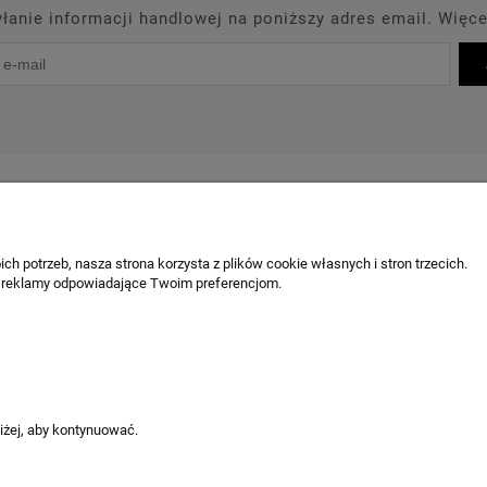
anie informacji handlowej na poniższy adres email. Więce
PROMOCJE
PRODUCENCI
OUTLET
BLOG
KONT
OBSŁUGA KLIENTA
ch potrzeb, nasza strona korzysta z plików cookie własnych i stron trzecich.
 reklamy odpowiadające Twoim preferencjom.
Chcę odstąpić od umowy / zgłosić z
Odstąpienie od umowy
Reklamacja produktu
Ustawienia plików cookies
niżej, aby kontynuować.