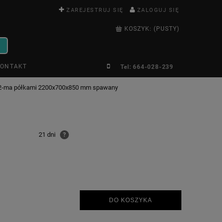
ZAREJESTRUJ SIĘ
ZALOGUJ SIĘ
KOSZYK:
(PUSTY)
ONTAKT
Tel: 664-028-239
z 2-ma półkami 2200x700x850 mm spawany
21 dni
?
DO KOSZYKA