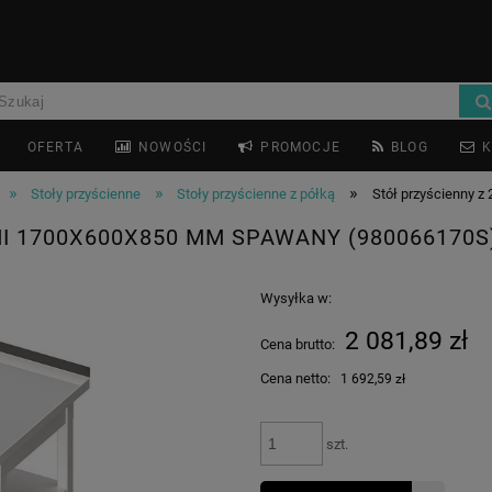
OFERTA
NOWOŚCI
PROMOCJE
BLOG
K
»
»
»
Stoły przyścienne
Stoły przyścienne z półką
Stół przyścienny 
I 1700X600X850 MM SPAWANY (980066170S
Wysyłka w:
2 081,89 zł
Cena brutto:
Cena netto:
1 692,59 zł
szt.