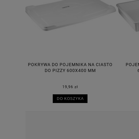
A CIASTO
POJEMNIK NA CIASTO DO PIZZY
POJE
MM
600X400X75 MM, 14L
30,50 zł
DO KOSZYKA