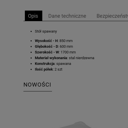
Opis
Dane techniczne
Bezpieczeńs
Stół spawany
Wysokość - H
: 850 mm
Głębokość - D
: 600 mm
Szerokość - W
: 1700 mm
Materiał wykonania
: stal nierdzewna
Konstrukcja
: spawana
Ilość półek
: 2 szt
NOWOŚCI