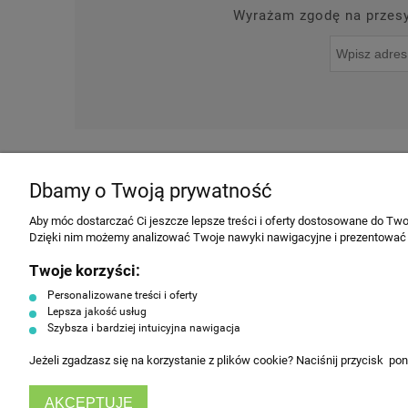
Wyrażam zgodę na przesył
O NAS
NOWOŚCI
Dbamy o Twoją prywatność
INFORMACJE
Aby móc dostarczać Ci jeszcze lepsze treści i oferty dostosowane do Twoi
Dzięki nim możemy analizować Twoje nawyki nawigacyjne i prezentować
Regulamin
Twoje korzyści:
Producenci
Personalizowane treści i oferty
Polityka prywatności
Lepsza jakość usług
Szybsza i bardziej intuicyjna nawigacja
Koszty dostawy
Tabela rozmiarów ubrań
Jeżeli zgadzasz się na korzystanie z plików cookie? Naciśnij przycisk po
HorecaEurope
AKCEPTUJĘ