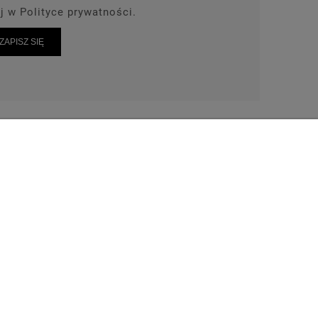
j w Polityce prywatności.
ZAPISZ SIĘ
AKT
TEL: 664-028-239
wrot