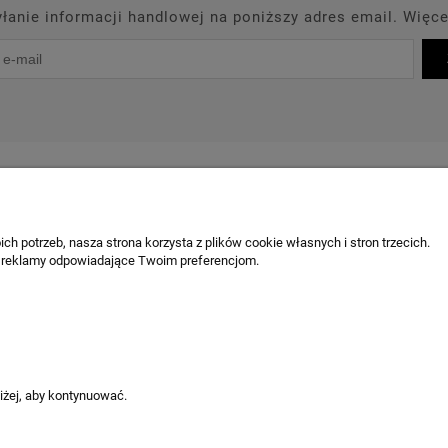
anie informacji handlowej na poniższy adres email. Więce
PROMOCJE
PRODUCENCI
OUTLET
BLOG
KONT
OBSŁUGA KLIENTA
ch potrzeb, nasza strona korzysta z plików cookie własnych i stron trzecich.
 reklamy odpowiadające Twoim preferencjom.
Chcę odstąpić od umowy / zgłosić z
Odstąpienie od umowy
Reklamacja produktu
Ustawienia plików cookies
niżej, aby kontynuować.