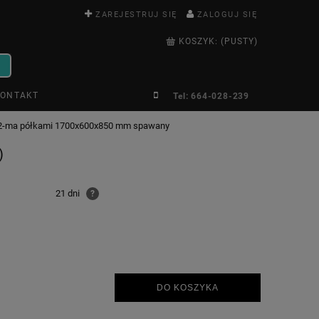
ZAREJESTRUJ SIĘ
ZALOGUJ SIĘ
KOSZYK:
(PUSTY)
ONTAKT
Tel: 664-028-239
z 2-ma półkami 1700x600x850 mm spawany
)
21 dni
?
DO KOSZYKA