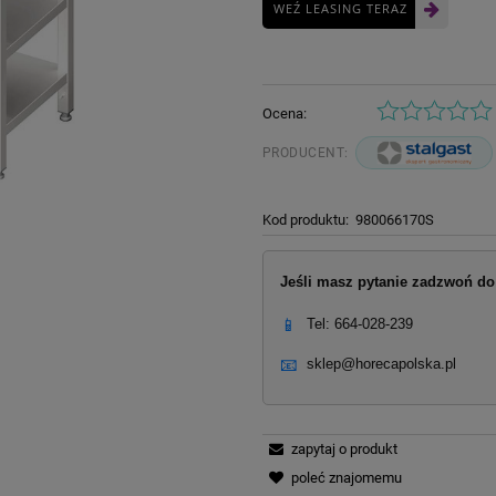
WEŹ LEASING TERAZ
Ocena:
PRODUCENT:
Kod produktu:
980066170S
Jeśli masz pytanie zadzwoń do 
📱
Tel: 664-028-239
📧
sklep@horecapolska.pl
zapytaj o produkt
poleć znajomemu