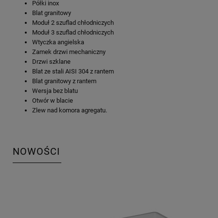
Półki inox
Blat granitowy
Moduł 2 szuflad chłodniczych
Moduł 3 szuflad chłodniczych
Wtyczka angielska
Zamek drzwi mechaniczny
Drzwi szklane
Blat ze stali AISI 304 z rantem
Blat granitowy z rantem
Wersja bez blatu
Otwór w blacie
Zlew nad komora agregatu.
NOWOŚCI