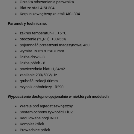
Grzałka odszraniania parownika
Blat ze stali AISI 304
Korpus zewnętrzny ze stali AISI 304
Parametry techniczne:
zakres temperatur -1...+5 ℃
otoczenie (℃,RH) +30/55%
pojemność przestrzeni magazynowej 460l
wymiar 1915x705x870mm
liczba drzwi - 3
liczba półek - 6
powierzchnia blatu 1,34m2
zasilanie 230/50 V/Hz
grubość izolacji 60mm
czynnik chłodniczy - R290.
Wyposażenie dostępne opcjonalnie w niektórych modelach
Wersja pod agregat zewnętrzny
System ochrony żywności TiO2
Regulowane nogi INOX
Komplet kółek
Prowadnice półek