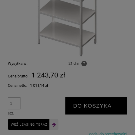
Wysyłka w:
21 dni
?
1 243,70 zł
Cena brutto:
Cena netto:
1 011,14 zł
DO KOSZYKA
szt.
WEŹ LEASING TERAZ
dodaj do przechowalni