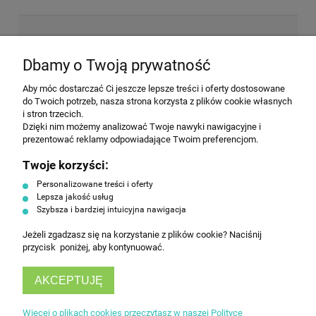
NEWSLETTER
Dbamy o Twoją prywatność
Aby móc dostarczać Ci jeszcze lepsze treści i oferty dostosowane
Wyrażam zgodę na przesyłanie informacji
do Twoich potrzeb, nasza strona korzysta z plików cookie własnych
handlowej na poniższy adres email. Więcej w
i stron trzecich.
Polityce prywatności.
Dzięki nim możemy analizować Twoje nawyki nawigacyjne i
prezentować reklamy odpowiadające Twoim preferencjom.
Twoje korzyści:
ZAPISZ SIĘ
Personalizowane treści i oferty
Lepsza jakość usług
Szybsza i bardziej intuicyjna nawigacja
Jeżeli zgadzasz się na korzystanie z plików cookie? Naciśnij
przycisk poniżej, aby kontynuować.
AKCEPTUJĘ
INFORMACJE
Więcej o plikach cookies przeczytasz w naszej Polityce