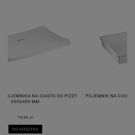
Y
POJEMNIK NA CIASTO DO PIZZY 600X400X75 MM, 14L
P
30,50 zł
DO KOSZYKA