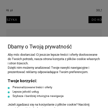
30,50 zł
DO KOSZYKA
NEWSLETTER
Dbamy o Twoją prywatność
Aby móc dostarczać Ci jeszcze lepsze treści i oferty dostosowane
Wyrażam zgodę na przesyłanie informacji
do Twoich potrzeb, nasza strona korzysta z plików cookie własnych
handlowej na poniższy adres email. Więcej w
i stron trzecich.
Polityce prywatności.
Dzięki nim możemy analizować Twoje nawyki nawigacyjne i
prezentować reklamy odpowiadające Twoim preferencjom.
Twoje korzyści:
ZAPISZ SIĘ
Personalizowane treści i oferty
Lepsza jakość usług
Szybsza i bardziej intuicyjna nawigacja
Jeżeli zgadzasz się na korzystanie z plików cookie? Naciśnij