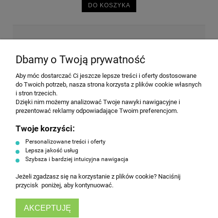
DO KOSZYKA
NEWSLETTER
Dbamy o Twoją prywatność
Aby móc dostarczać Ci jeszcze lepsze treści i oferty dostosowane
Wyrażam zgodę na przesyłanie informacji
do Twoich potrzeb, nasza strona korzysta z plików cookie własnych
handlowej na poniższy adres email. Więcej w
i stron trzecich.
Polityce prywatności.
Dzięki nim możemy analizować Twoje nawyki nawigacyjne i
prezentować reklamy odpowiadające Twoim preferencjom.
Twoje korzyści:
ZAPISZ SIĘ
Personalizowane treści i oferty
Lepsza jakość usług
Szybsza i bardziej intuicyjna nawigacja
Jeżeli zgadzasz się na korzystanie z plików cookie? Naciśnij
przycisk poniżej, aby kontynuować.
AKCEPTUJĘ
INFORMACJE