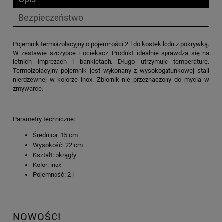
Bezpieczeństwo
Pojemnik termoizolacyjny o pojemności 2 l do kostek lodu z pokrywką.
W zestawie szczypce i ociekacz. Produkt idealnie sprawdza się na
letnich imprezach i bankietach. Długo utrzymuje temperaturę.
Termoizolacyjny pojemnik jest wykonany z wysokogatunkowej stali
nierdzewnej w kolorze inox. Zbiornik nie przeznaczony do mycia w
zmywarce.
Parametry techniczne:
Średnica: 15 cm
Wysokość: 22 cm
Kształt: okrągły
Kolor: inox
Pojemność: 2 l
NOWOŚCI