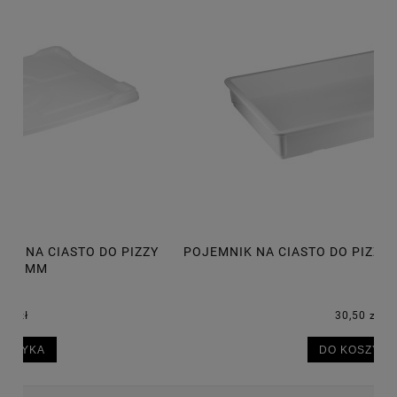
POJEMNIK NA CIASTO DO PIZZY 600X400X75 MM, 14L
P
30,50 zł
DO KOSZYKA