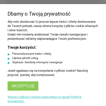
NEWSLETTER
Dbamy o Twoją prywatność
Aby móc dostarczać Ci jeszcze lepsze treści i oferty dostosowane
Wyrażam zgodę na przesyłanie informacji
do Twoich potrzeb, nasza strona korzysta z plików cookie własnych
handlowej na poniższy adres email. Więcej w
i stron trzecich.
Polityce prywatności.
Dzięki nim możemy analizować Twoje nawyki nawigacyjne i
prezentować reklamy odpowiadające Twoim preferencjom.
Twoje korzyści:
ZAPISZ SIĘ
Personalizowane treści i oferty
Lepsza jakość usług
Szybsza i bardziej intuicyjna nawigacja
Jeżeli zgadzasz się na korzystanie z plików cookie? Naciśnij
przycisk poniżej, aby kontynuować.
AKCEPTUJĘ
INFORMACJE
Więcej o plikach cookies przeczytasz w naszej Polityce
prywatności.
OBSŁUGA KLIENTA