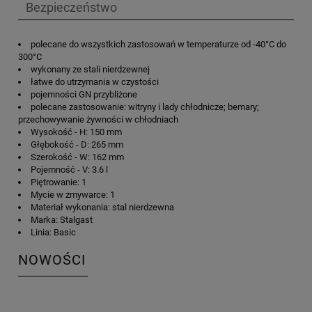
Bezpieczeństwo
polecane do wszystkich zastosowań w temperaturze od -40°C do
300°C
wykonany ze stali nierdzewnej
łatwe do utrzymania w czystości
pojemności GN przybliżone
polecane zastosowanie: witryny i lady chłodnicze; bemary;
przechowywanie żywności w chłodniach
Wysokość - H: 150 mm
Głębokość - D: 265 mm
Szerokość - W: 162 mm
Pojemność - V: 3.6 l
Piętrowanie: 1
Mycie w zmywarce: 1
Materiał wykonania: stal nierdzewna
Marka: Stalgast
Linia: Basic
NOWOŚCI