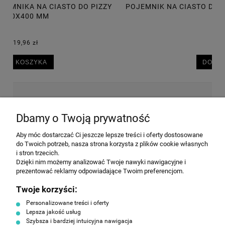
POJEMNIK NA CIASTO DO PIZZY 600X400X75 MM, 14L
P
30,50 zł
DO KOSZYKA
NEWSLETTER
Dbamy o Twoją prywatność
Aby móc dostarczać Ci jeszcze lepsze treści i oferty dostosowane
Wyrażam zgodę na przesyłanie informacji
do Twoich potrzeb, nasza strona korzysta z plików cookie własnych
handlowej na poniższy adres email. Więcej w
i stron trzecich.
Polityce prywatności.
Dzięki nim możemy analizować Twoje nawyki nawigacyjne i
prezentować reklamy odpowiadające Twoim preferencjom.
Twoje korzyści:
ZAPISZ SIĘ
Personalizowane treści i oferty
Lepsza jakość usług
Szybsza i bardziej intuicyjna nawigacja