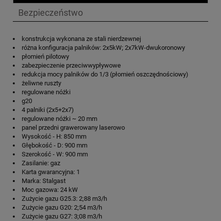
Bezpieczeństwo
konstrukcja wykonana ze stali nierdzewnej
różna konfiguracja palników: 2x5kW; 2x7kW-dwukoronowy
płomień pilotowy
zabezpieczenie przeciwwypływowe
redukcja mocy palników do 1/3 (płomień oszczędnościowy)
żeliwne ruszty
regulowane nóżki
g20
4 palniki (2x5+2x7)
regulowane nóżki ~ 20 mm
panel przedni grawerowany laserowo
Wysokość - H: 850 mm
Głębokość - D: 900 mm
Szerokość - W: 900 mm
Zasilanie: gaz
Karta gwarancyjna: 1
Marka: Stalgast
Moc gazowa: 24 kW
Zużycie gazu G25.3: 2;88 m3/h
Zużycie gazu G20: 2;54 m3/h
Zużycie gazu G27: 3;08 m3/h