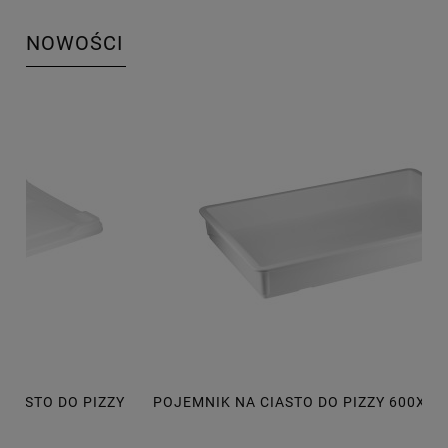
NOWOŚCI
POJEMNIK NA CIASTO DO PIZZY 600X400X75 MM, 14L
P