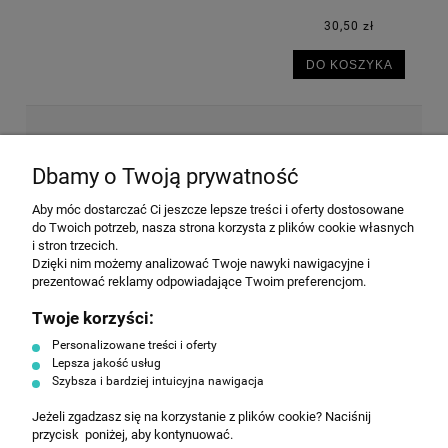
30,50 zł
DO KOSZYKA
NEWSLETTER
Dbamy o Twoją prywatność
Aby móc dostarczać Ci jeszcze lepsze treści i oferty dostosowane
Wyrażam zgodę na przesyłanie informacji
do Twoich potrzeb, nasza strona korzysta z plików cookie własnych
handlowej na poniższy adres email. Więcej w
i stron trzecich.
Polityce prywatności.
Dzięki nim możemy analizować Twoje nawyki nawigacyjne i
prezentować reklamy odpowiadające Twoim preferencjom.
Twoje korzyści:
ZAPISZ SIĘ
Personalizowane treści i oferty
Lepsza jakość usług
Szybsza i bardziej intuicyjna nawigacja
Jeżeli zgadzasz się na korzystanie z plików cookie? Naciśnij
przycisk poniżej, aby kontynuować.