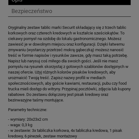
Bezpieczeństwo
Oryginalny zestaw tablic marki Securit składający się z trzech tablic
korkowych oraz czterech kredowych w kształcie sześciokątów. To
ciekawy pomysł na ozdobę do lokalu gastronomicznego. Możesz
zawiesić je w dowolnym miejscu oraz konfiguracji. Dzięki łatwemu
zmywaniu (wystarczy przetrzeć mokrą gąbeczką) możesz nanosić
treść w formie napisów i rysunków zawsze, gdy masz taką potrzebę.
Napisz lub narysuj coś miłego dla swoich gości. Jeśli nie masz
pomysłu na rysunek skorzystaj z gotowych szablonów dostępnych w
naszej ofercie. Użyj różnych kolorów pisaków kredowych, aby
urozmaicić Twoją treść. Zapisz nazwy profili w mediach
społecznościowych, aby goście kawiarni, restauracji, pubu czy food
trucka mieli dostęp do witryny. Przypinaj pocztówki, zdjęcia lub kupony
rabatowe. Do zestawu dołączony jest pisak kredowy oraz
bezinwazyjne taśmy montujące.
Parametry techniczne:
- wymiary: 20x23x2 cm
- waga: 0,3 kg
- w zestawie: 3x tabliczka korkowa, 4x tabliczka kredowa, 1 pisak
kredowy, 6 pinezek, zestaw montażowy