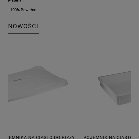
Materiał:
- 100% Bawełna.
NOWOŚCI
POJEMNIK NA CIASTO DO PIZZY 600X400X75 MM, 14L
P