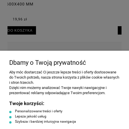
30,50 zł
DO KOSZYKA
NEWSLETTER
Dbamy o Twoją prywatność
Aby móc dostarczać Ci jeszcze lepsze treści i oferty dostosowane
Wyrażam zgodę na przesyłanie informacji
do Twoich potrzeb, nasza strona korzysta z plików cookie własnych
handlowej na poniższy adres email. Więcej w
i stron trzecich.
Polityce prywatności.
Dzięki nim możemy analizować Twoje nawyki nawigacyjne i
prezentować reklamy odpowiadające Twoim preferencjom.
Twoje korzyści:
ZAPISZ SIĘ
Personalizowane treści i oferty
Lepsza jakość usług
Szybsza i bardziej intuicyjna nawigacja