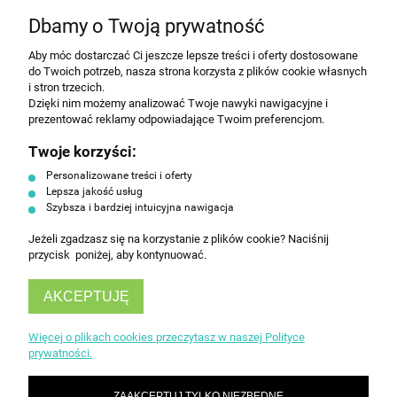
NEWSLETTER
Dbamy o Twoją prywatność
Aby móc dostarczać Ci jeszcze lepsze treści i oferty dostosowane
Wyrażam zgodę na przesyłanie informacji
do Twoich potrzeb, nasza strona korzysta z plików cookie własnych
handlowej na poniższy adres email. Więcej w
i stron trzecich.
Polityce prywatności.
Dzięki nim możemy analizować Twoje nawyki nawigacyjne i
prezentować reklamy odpowiadające Twoim preferencjom.
Twoje korzyści:
ZAPISZ SIĘ
Personalizowane treści i oferty
Lepsza jakość usług
Szybsza i bardziej intuicyjna nawigacja
Jeżeli zgadzasz się na korzystanie z plików cookie? Naciśnij
przycisk poniżej, aby kontynuować.
AKCEPTUJĘ
INFORMACJE
Więcej o plikach cookies przeczytasz w naszej Polityce
prywatności.
OBSŁUGA KLIENTA
ZAAKCEPTUJ TYLKO NIEZBĘDNE