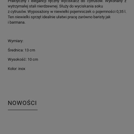
Praktyczny i elegancji ręczny wyciskacz do cytrusów. Wykonany z
wytrzymałej stali nierdzewnej. Służy do wyciskania soku
z cytrusów. Wyposażony w niewielki pojemniczek o pojemności 0,35 l.
Ten niewielki sprzęt idealnie ułatwi pracę zarówno baristy jak
i barmana.
Wymiary:
Średnica: 13 cm
Wysokość: 10 cm
Kolor: inox
NOWOŚCI