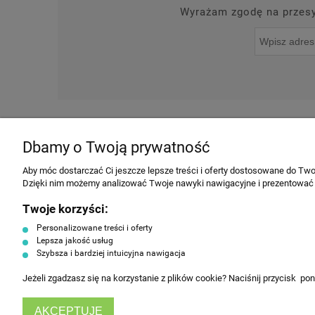
Wyrażam zgodę na przesył
O NAS
NOWOŚCI
Dbamy o Twoją prywatność
INFORMACJE
Aby móc dostarczać Ci jeszcze lepsze treści i oferty dostosowane do Twoi
Dzięki nim możemy analizować Twoje nawyki nawigacyjne i prezentować
Regulamin
Twoje korzyści:
Producenci
Personalizowane treści i oferty
Polityka prywatności
Lepsza jakość usług
Szybsza i bardziej intuicyjna nawigacja
Koszty dostawy
Tabela rozmiarów ubrań
Jeżeli zgadzasz się na korzystanie z plików cookie? Naciśnij przycisk po
HorecaEurope
AKCEPTUJĘ