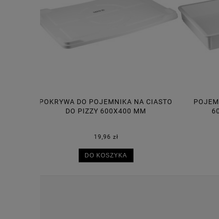
A CIASTO
POJEMNIK NA CIASTO DO PIZZY
POJE
MM
600X400X75 MM, 14L
30,50 zł
DO KOSZYKA