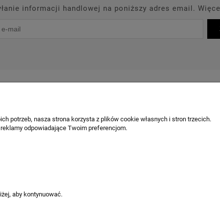
anie informacji handlowej na poniższy adres email. Więce
PROMOCJE
PRODUCENCI
OUTLET
BLOG
KONT
OBSŁUGA KLIENTA
ch potrzeb, nasza strona korzysta z plików cookie własnych i stron trzecich.
 reklamy odpowiadające Twoim preferencjom.
Chcę odstąpić od umowy / zgłosić z
Odstąpienie od umowy
Reklamacja produktu
Ustawienia plików cookies
niżej, aby kontynuować.