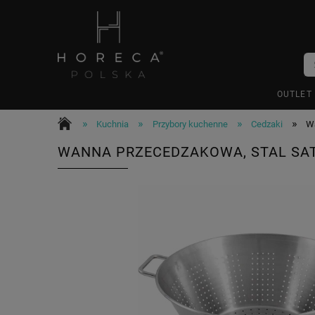
OUTLET
»
»
»
»
Kuchnia
Przybory kuchenne
Cedzaki
Wa
WANNA PRZECEDZAKOWA, STAL SAT