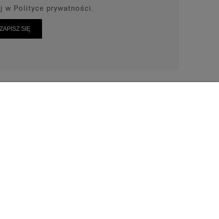
j w Polityce prywatności.
ZAPISZ SIĘ
AKT
TEL: 664-028-239
wrot