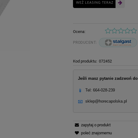
WEŹ LEASING TERAZ
Ocena:
PRODUCENT:
Kod produktu:
072452
Jeśli masz pytanie zadzwoń do 
📱
Tel: 664-028-239
📧
sklep@horecapolska.pl
zapytaj o produkt
poleć znajomemu