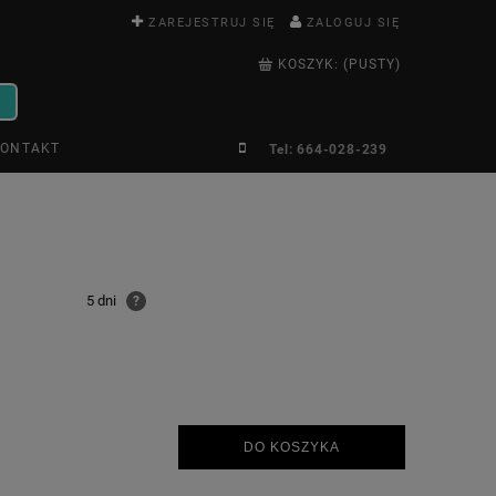
ZAREJESTRUJ SIĘ
ZALOGUJ SIĘ
KOSZYK:
(PUSTY)
ONTAKT
Tel: 664-028-239
5 dni
?
DO KOSZYKA