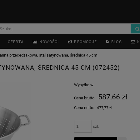
OFERTA
NOWOŚCI
PROMOCJE
BLOG
K
nna przecedzakowa, stal satynowana, średnica 45 cm
YNOWANA, ŚREDNICA 45 CM (072452)
Wysyłka w:
587,66 zł
Cena brutto:
Cena netto:
477,77 zł
szt.