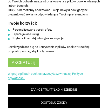
do Twoich potrzeb, nasza strona korzysta z plików cookie własnych
handlowej na poniższy adres email. Więcej w
i stron trzecich.
Polityce prywatności.
Dzięki nim możemy analizować Twoje nawyki nawigacyjne i
prezentować reklamy odpowiadające Twoim preferencjom.
Twoje korzyści:
ZAPISZ SIĘ
Personalizowane treści i oferty
Lepsza jakość usług
Szybsza i bardziej intuicyjna nawigacja
Jeżeli zgadzasz się na korzystanie z plików cookie? Naciśnij
przycisk poniżej, aby kontynuować.
AKCEPTUJĘ
INFORMACJE
Więcej o plikach cookies przeczytasz w naszej Polityce
prywatności.
OBSŁUGA KLIENTA
ZAAKCEPTUJ TYLKO NIEZBĘDNE
DOSTOSUJ ZGODY