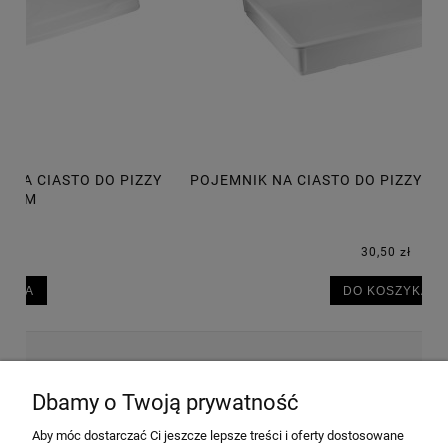
POJEMNIK NA CIASTO DO PIZZY 600X400X75 MM, 14L
P
30,50 zł
DO KOSZYKA
NEWSLETTER
Dbamy o Twoją prywatność
Aby móc dostarczać Ci jeszcze lepsze treści i oferty dostosowane
Wyrażam zgodę na przesyłanie informacji