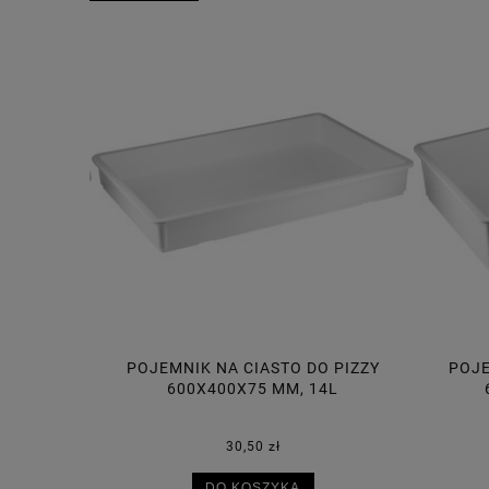
A CIASTO
POJEMNIK NA CIASTO DO PIZZY
POJE
MM
600X400X75 MM, 14L
30,50 zł
DO KOSZYKA