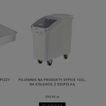
PIZZY
POJEMNIK NA PRODUKTY SYPKIE 102L,
POJEMNIK
L
NA KÓŁKACH, Z SZUFELKĄ
393,90 zł
DO KOSZYKA