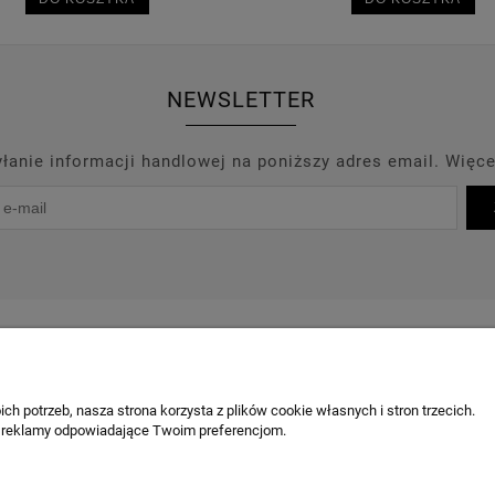
NEWSLETTER
anie informacji handlowej na poniższy adres email. Więce
PROMOCJE
PRODUCENCI
OUTLET
BLOG
KONT
OBSŁUGA KLIENTA
ch potrzeb, nasza strona korzysta z plików cookie własnych i stron trzecich.
 reklamy odpowiadające Twoim preferencjom.
Chcę odstąpić od umowy / zgłosić z
Odstąpienie od umowy