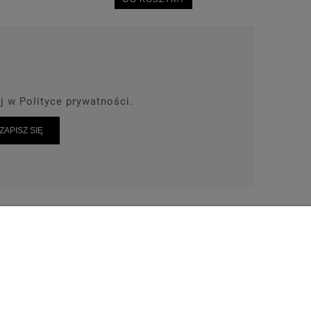
j w Polityce prywatności.
ZAPISZ SIĘ
AKT
TEL: 664-028-239
wrot