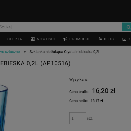
OFERTA
NOWOŚCI
PROMOCJE
BLOG
K
»
wo sztuczne
Szklanka nietłukąca Crystal niebieska 0,2l
BIESKA 0,2L (AP10516)
Wysyłka w:
16,20 zł
Cena brutto:
Cena netto:
13,17 zł
szt.