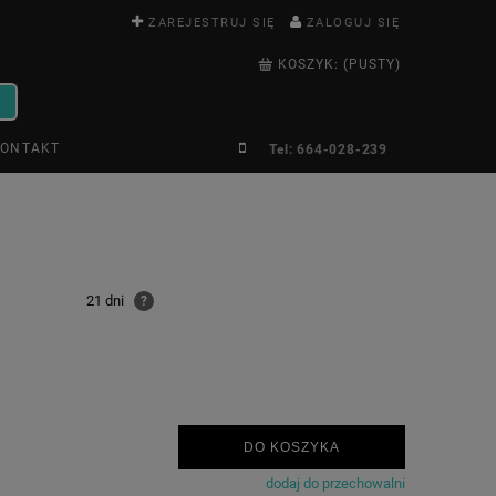
ZAREJESTRUJ SIĘ
ZALOGUJ SIĘ
KOSZYK:
(PUSTY)
ONTAKT
Tel: 664-028-239
21 dni
?
DO KOSZYKA
dodaj do przechowalni