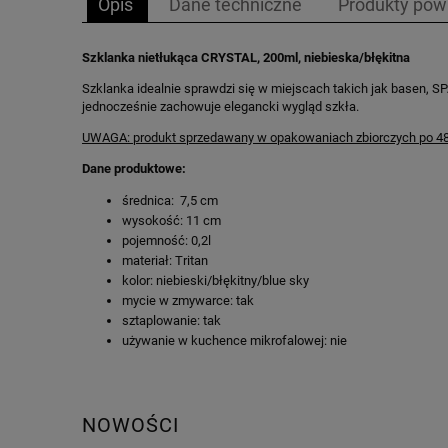
Opis
Dane techniczne
Produkty pow
Szklanka nietłukąca CRYSTAL, 200ml, niebieska/błękitna
Szklanka idealnie sprawdzi się w miejscach takich jak basen, SP
jednocześnie zachowuje elegancki wygląd szkła.
UWAGA: produkt sprzedawany w opakowaniach zbiorczych po 48 s
Dane produktowe:
średnica: 7,5 cm
wysokość: 11 cm
pojemność: 0,2l
materiał: Tritan
kolor: niebieski/błękitny/blue sky
mycie w zmywarce: tak
sztaplowanie: tak
używanie w kuchence mikrofalowej: nie
NOWOŚCI