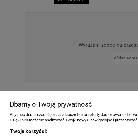
Wyrażam zgodę na przesył
O NAS
NOWOŚCI
Dbamy o Twoją prywatność
INFORMACJE
Aby móc dostarczać Ci jeszcze lepsze treści i oferty dostosowane do Twoi
Dzięki nim możemy analizować Twoje nawyki nawigacyjne i prezentować
Regulamin
Twoje korzyści:
Producenci