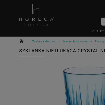
OUTLET
»
»
»
Zastawa stołowa
Naczynia stołowe
Tworzy
SZKLANKA NIETŁUKĄCA CRYSTAL NIE