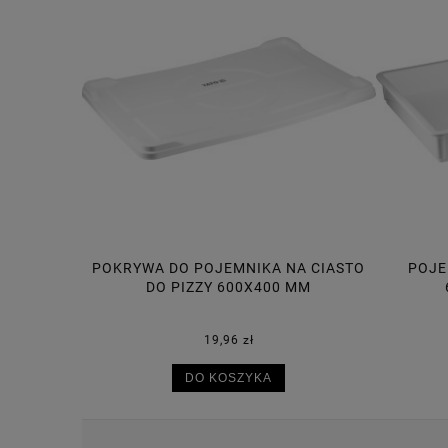
A CIASTO
POJEMNIK NA CIASTO DO PIZZY
POJE
MM
600X400X75 MM, 14L
30,50 zł
DO KOSZYKA