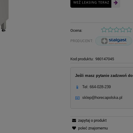
WEŹ LEASING TERAZ
Ocena:
PRODUCENT:
Kod produktu:
980147045
Jeśli masz pytanie zadzwoń do 
📱
Tel: 664-028-239
📧
sklep@horecapolska.pl
zapytaj o produkt
poleć znajomemu