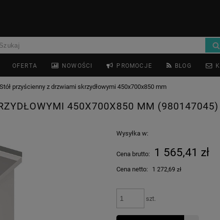
OFERTA
NOWOŚCI
PROMOCJE
BLOG
K
Stół przyścienny z drzwiami skrzydłowymi 450x700x850 mm
RZYDŁOWYMI 450X700X850 MM (980147045)
Wysyłka w:
1 565,41 zł
Cena brutto:
Cena netto:
1 272,69 zł
szt.