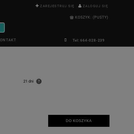
ZAREJESTRUJ SIĘ
ZALOGUJ SIĘ
KOSZYK:
(PUSTY)
ONTAKT
Tel: 664-028-239
21 dni
?
DO KOSZYKA