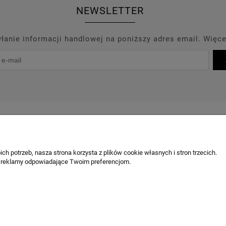
NEWSLETTER
anie informacji handlowej na poniższy adres email. Więce
PROMOCJE
PRODUCENCI
OUTLET
BLOG
KONT
OBSŁUGA KLIENTA
ch potrzeb, nasza strona korzysta z plików cookie własnych i stron trzecich.
 reklamy odpowiadające Twoim preferencjom.
Chcę odstąpić od umowy / zgłosić z
Odstąpienie od umowy
Reklamacja produktu
Ustawienia plików cookies