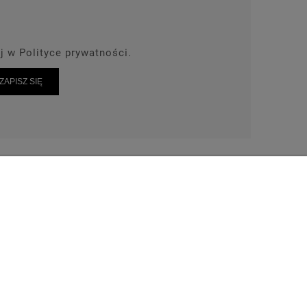
j w Polityce prywatności.
ZAPISZ SIĘ
AKT
TEL: 664-028-239
wrot