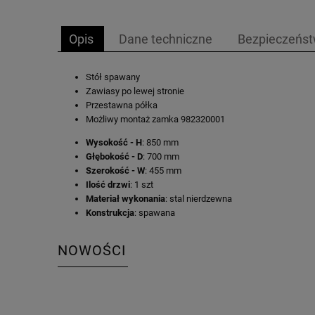
Opis
Dane techniczne
Bezpieczeńs
Stół spawany
Zawiasy po lewej stronie
Przestawna półka
Możliwy montaż zamka 982320001
Wysokość - H
: 850 mm
Głębokość - D
: 700 mm
Szerokość - W
: 455 mm
Ilość drzwi
: 1 szt
Materiał wykonania
: stal nierdzewna
Konstrukcja
: spawana
NOWOŚCI