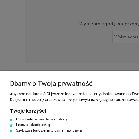
Wyrażam zgodę na przesył
O NAS
NOWOŚCI
Dbamy o Twoją prywatność
INFORMACJE
Aby móc dostarczać Ci jeszcze lepsze treści i oferty dostosowane do Twoi
Dzięki nim możemy analizować Twoje nawyki nawigacyjne i prezentować
Regulamin
Twoje korzyści:
Producenci
Personalizowane treści i oferty
Polityka prywatności
Lepsza jakość usług
Szybsza i bardziej intuicyjna nawigacja
Koszty dostawy