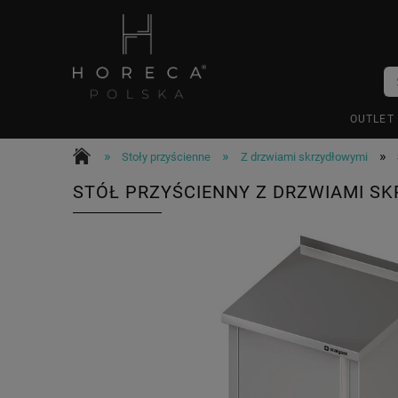
OUTLET
»
»
»
Stoły przyścienne
Z drzwiami skrzydłowymi
STÓŁ PRZYŚCIENNY Z DRZWIAMI SK