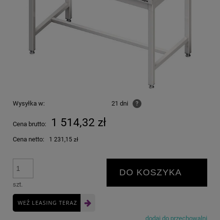
Wysyłka w:
21 dni
?
1 514,32 zł
Cena brutto:
Cena netto:
1 231,15 zł
DO KOSZYKA
szt.
WEŹ LEASING TERAZ
dodaj do przechowalni