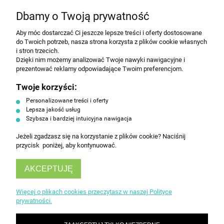
NEWSLETTER
Dbamy o Twoją prywatność
Aby móc dostarczać Ci jeszcze lepsze treści i oferty dostosowane
Wyrażam zgodę na przesyłanie informacji
do Twoich potrzeb, nasza strona korzysta z plików cookie własnych
handlowej na poniższy adres email. Więcej w
i stron trzecich.
Polityce prywatności.
Dzięki nim możemy analizować Twoje nawyki nawigacyjne i
prezentować reklamy odpowiadające Twoim preferencjom.
Twoje korzyści:
ZAPISZ SIĘ
Personalizowane treści i oferty
Lepsza jakość usług
Szybsza i bardziej intuicyjna nawigacja
Jeżeli zgadzasz się na korzystanie z plików cookie? Naciśnij
przycisk poniżej, aby kontynuować.
AKCEPTUJĘ
INFORMACJE
Więcej o plikach cookies przeczytasz w naszej Polityce
prywatności.
OBSŁUGA KLIENTA