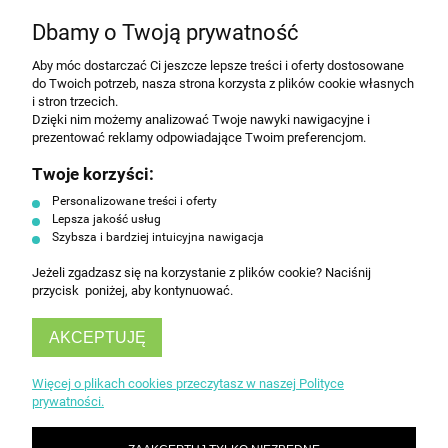
NEWSLETTER
Dbamy o Twoją prywatność
Aby móc dostarczać Ci jeszcze lepsze treści i oferty dostosowane
Wyrażam zgodę na przesyłanie informacji
do Twoich potrzeb, nasza strona korzysta z plików cookie własnych
handlowej na poniższy adres email. Więcej w
i stron trzecich.
Polityce prywatności.
Dzięki nim możemy analizować Twoje nawyki nawigacyjne i
prezentować reklamy odpowiadające Twoim preferencjom.
Twoje korzyści:
ZAPISZ SIĘ
Personalizowane treści i oferty
Lepsza jakość usług
Szybsza i bardziej intuicyjna nawigacja
Jeżeli zgadzasz się na korzystanie z plików cookie? Naciśnij
przycisk poniżej, aby kontynuować.
AKCEPTUJĘ
INFORMACJE
Więcej o plikach cookies przeczytasz w naszej Polityce
prywatności.
OBSŁUGA KLIENTA