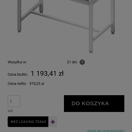
Wysyłka w:
21 dni
?
1 193,41 zł
Cena brutto:
Cena netto:
970,25 zł
DO KOSZYKA
szt.
WEŹ LEASING TERAZ
dodaj do przechowalni