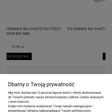
Y
POJEMNIK NA CIASTO DO PIZZY 600X400X75 MM, 14L
P
30,50 zł
DO KOSZYKA
NEWSLETTER
Dbamy o Twoją prywatność
Aby móc dostarczać Ci jeszcze lepsze treści i oferty dostosowane
Wyrażam zgodę na przesyłanie informacji
do Twoich potrzeb, nasza strona korzysta z plików cookie własnych
handlowej na poniższy adres email. Więcej w
i stron trzecich.
Polityce prywatności.
Dzięki nim możemy analizować Twoje nawyki nawigacyjne i
prezentować reklamy odpowiadające Twoim preferencjom.