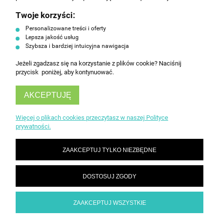
Twoje korzyści:
ZAPISZ SIĘ
Personalizowane treści i oferty
Lepsza jakość usług
Szybsza i bardziej intuicyjna nawigacja
Jeżeli zgadzasz się na korzystanie z plików cookie? Naciśnij
przycisk poniżej, aby kontynuować.
AKCEPTUJĘ
INFORMACJE
Więcej o plikach cookies przeczytasz w naszej Polityce
prywatności.
OBSŁUGA KLIENTA
ZAAKCEPTUJ TYLKO NIEZBĘDNE
DOSTOSUJ ZGODY
ZAAKCEPTUJ WSZYSTKIE