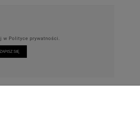
j w Polityce prywatności.
ZAPISZ SIĘ
AKT
TEL: 664-028-239
wrot