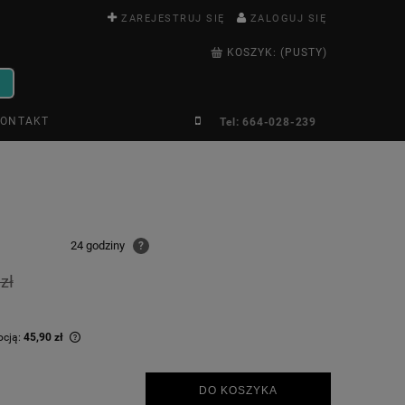
ZAREJESTRUJ SIĘ
ZALOGUJ SIĘ
KOSZYK:
(PUSTY)
ONTAKT
Tel: 664-028-239
24 godziny
?
zł
ocją:
45,90 zł
krócej niż 30
DO KOSZYKA
 cena od