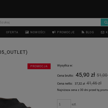
OFERTA
NOWOŚCI
PROMOCJE
BLOG
K
05_OUTLET)
Wysyłka w:
PROMOCJA
45,90 zł
51,00 
Cena brutto:
41,46 zł
Cena netto:
37,32 zł
Najniższa cena z 30 dni przed tą prom
Jeżeli produkt jest sprzedawany 
szt.
dni, wyświetlana jest najniższa