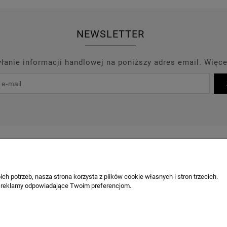
NEWSLETTER
anie informacji handlowej na poniższy adres email. Więce
PROMOCJE
PRODUCENCI
OUTLET
BLOG
KONT
OBSŁUGA KLIENTA
ch potrzeb, nasza strona korzysta z plików cookie własnych i stron trzecich.
 reklamy odpowiadające Twoim preferencjom.
Chcę odstąpić od umowy / zgłosić z
Odstąpienie od umowy
Reklamacja produktu