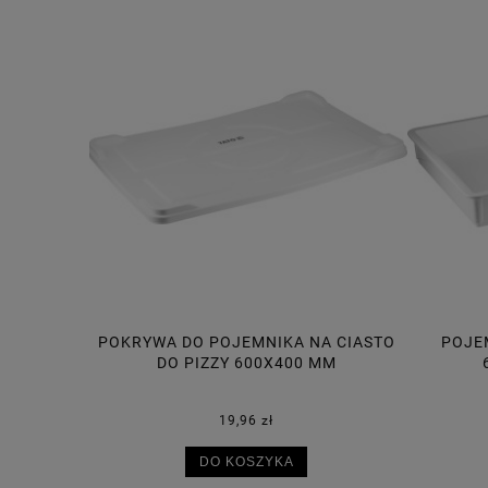
A CIASTO
POJEMNIK NA CIASTO DO PIZZY
POJE
MM
600X400X75 MM, 14L
30,50 zł
DO KOSZYKA