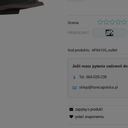
momentu, kiedy produkt pojawił
sprzedaży.
Ocena:
PRODUCENT:
Kod produktu:
AP84105_outlet
Jeśli masz pytanie zadzwoń do 
📱
Tel: 664-028-239
📧
sklep@horecapolska.pl
zapytaj o produkt
poleć znajomemu