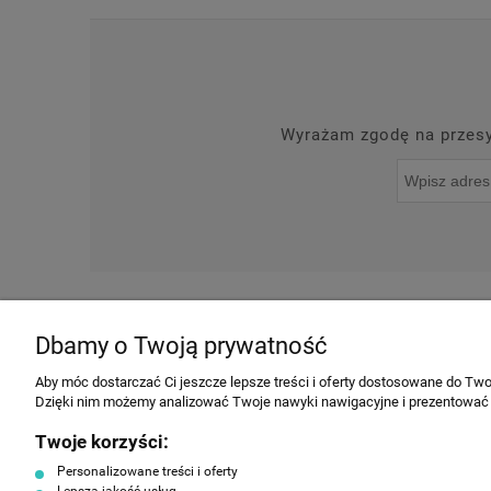
Wyrażam zgodę na przesył
O NAS
NOWOŚCI
Dbamy o Twoją prywatność
INFORMACJE
Aby móc dostarczać Ci jeszcze lepsze treści i oferty dostosowane do Twoi
Dzięki nim możemy analizować Twoje nawyki nawigacyjne i prezentować
Regulamin
Twoje korzyści:
Producenci
Personalizowane treści i oferty
Polityka prywatności
Lepsza jakość usług