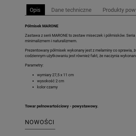
Opis
Dane techniczne
Produkty pow
Półmisek MARONE
Zastawa z serii MARONE to zestaw miseczek i półmisków. Seria 
minimalizmem i naturalizmem.
Prezentowany półmisek wykonany jest z melaminy co sprawia, że
codziennym użytkowaniu jest również fakt, że naczynia wykona
Parametry:
wymiary 27,5 x 11 cm
wysokość 2 cm
kolor czarny
Towar pełnowartościowy - powystawowy.
NOWOŚCI