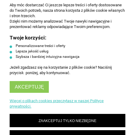
Aby móc dostarczać Ci jeszcze lepsze treści i oferty dostosowane
Wyrażam zgodę na przesyłanie informacji
do Twoich potrzeb, nasza strona korzysta z plików cookie własnych
handlowej na poniższy adres email. Więcej w
i stron trzecich.
Polityce prywatności.
Dzięki nim możemy analizować Twoje nawyki nawigacyjne i
prezentować reklamy odpowiadające Twoim preferencjom.
Twoje korzyści:
ZAPISZ SIĘ
Personalizowane treści i oferty
Lepsza jakość usług
Szybsza i bardziej intuicyjna nawigacja
Jeżeli zgadzasz się na korzystanie z plików cookie? Naciśnij
przycisk poniżej, aby kontynuować.
AKCEPTUJĘ
INFORMACJE
Więcej o plikach cookies przeczytasz w naszej Polityce
prywatności.
OBSŁUGA KLIENTA
ZAAKCEPTUJ TYLKO NIEZBĘDNE