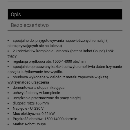
Opis
Bezpieczeństwo
specjalne do: przygotowywania napowietrzonych emulsji (
nierozpływających się na talerzu)
2 końcówki w komplecie - areomix (patent Robot Coupe) i nóż
tnący
regulacja prędkości obr. 1500-14000 obr/min
specjalnie opracowany kształt uchwytu umożliwia dobre trzymanie
sprzętu i użytkowanie bez wysiłku
obudowa wykonana w całości z metalu zapewnia większą
wytrzymałość urządzenia
demontowana stopa miksująca
uchwyt ścienny w komplecie
urządzenie przeznaczone do pracy ciągłej
dlugość różgi 165 mm
Napięcie - U: 230 V
Moc elektryczna: 0.22 kW
Prędkość obrotów: 1500.14000 obr/min
Marka: Robot Coupe