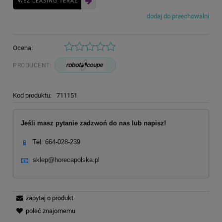
WEŹ LEASING TERAZ
dodaj do przechowalni
Ocena:
PRODUCENT:
Kod produktu:
711151
Jeśli masz pytanie zadzwoń do nas lub napisz!
📱
Tel: 664-028-239
📧
sklep@horecapolska.pl
zapytaj o produkt
poleć znajomemu