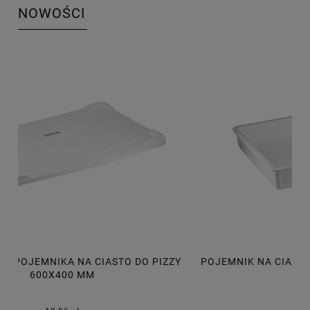
NOWOŚCI
Y
POJEMNIK NA CIASTO DO PIZZY 600X400X75 MM, 14L
P