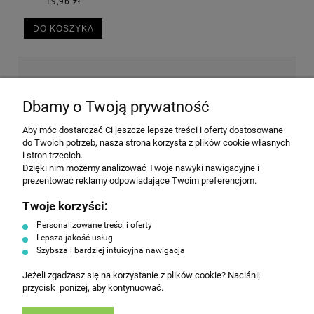
30,50 zł
DO KOSZYKA
NEWSLETTER
Dbamy o Twoją prywatność
Aby móc dostarczać Ci jeszcze lepsze treści i oferty dostosowane
Wyrażam zgodę na przesyłanie informacji
do Twoich potrzeb, nasza strona korzysta z plików cookie własnych
handlowej na poniższy adres email. Więcej w
i stron trzecich.
Polityce prywatności.
Dzięki nim możemy analizować Twoje nawyki nawigacyjne i
prezentować reklamy odpowiadające Twoim preferencjom.
Twoje korzyści:
ZAPISZ SIĘ
Personalizowane treści i oferty
Lepsza jakość usług
Szybsza i bardziej intuicyjna nawigacja
Jeżeli zgadzasz się na korzystanie z plików cookie? Naciśnij
przycisk poniżej, aby kontynuować.