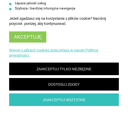
Lepsza jakość usług
Szybsza i bardziej intuicyjna nawigacja
Jeżeli zgadzasz się na korzystanie z plików cookie? Naciśnij
przycisk poniżej, aby kontynuować.
AKCEPTUJĘ
INFORMACJE
Więcej o plikach cookies przeczytasz w naszej Polityce
prywatności.
OBSŁUGA KLIENTA
ZAAKCEPTUJ TYLKO NIEZBĘDNE
DOSTOSUJ ZGODY
ZAAKCEPTUJ WSZYSTKIE
POKAŻ PEŁNĄ WERSJĘ STRONY