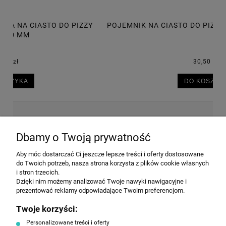
POJEMNIK NA CIASTO DO PIZZY 600X400X75 MM, 14L
P
30,50 zł
DO KOSZYKA
NEWSLETTER
Dbamy o Twoją prywatność
Aby móc dostarczać Ci jeszcze lepsze treści i oferty dostosowane
Wyrażam zgodę na przesyłanie informacji
do Twoich potrzeb, nasza strona korzysta z plików cookie własnych
handlowej na poniższy adres email. Więcej w
i stron trzecich.
Polityce prywatności.
Dzięki nim możemy analizować Twoje nawyki nawigacyjne i
prezentować reklamy odpowiadające Twoim preferencjom.
Twoje korzyści:
ZAPISZ SIĘ
Personalizowane treści i oferty