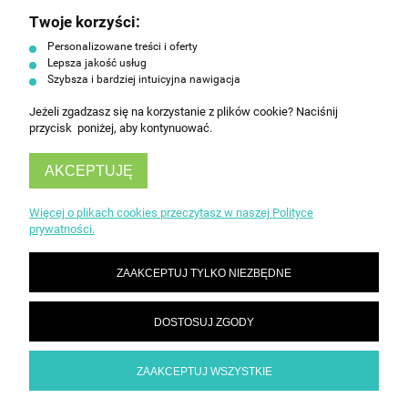
Twoje korzyści:
ZAPISZ SIĘ
Personalizowane treści i oferty
Lepsza jakość usług
Szybsza i bardziej intuicyjna nawigacja
Jeżeli zgadzasz się na korzystanie z plików cookie? Naciśnij
przycisk poniżej, aby kontynuować.
AKCEPTUJĘ
INFORMACJE
Więcej o plikach cookies przeczytasz w naszej Polityce
prywatności.
OBSŁUGA KLIENTA
ZAAKCEPTUJ TYLKO NIEZBĘDNE
DOSTOSUJ ZGODY
ZAAKCEPTUJ WSZYSTKIE