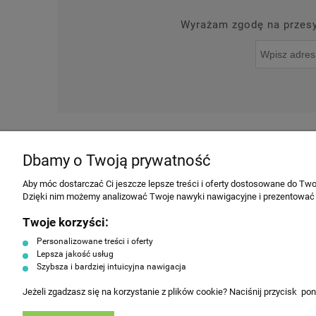
Wyrażam zgodę na przesył
O NAS
NOWOŚCI
Dbamy o Twoją prywatność
INFORMACJE
Aby móc dostarczać Ci jeszcze lepsze treści i oferty dostosowane do Twoi
Dzięki nim możemy analizować Twoje nawyki nawigacyjne i prezentować
Regulamin
Twoje korzyści:
Producenci
Personalizowane treści i oferty
Polityka prywatności
Lepsza jakość usług
Szybsza i bardziej intuicyjna nawigacja
Koszty dostawy
Tabela rozmiarów ubrań
Jeżeli zgadzasz się na korzystanie z plików cookie? Naciśnij przycisk po
HorecaEurope