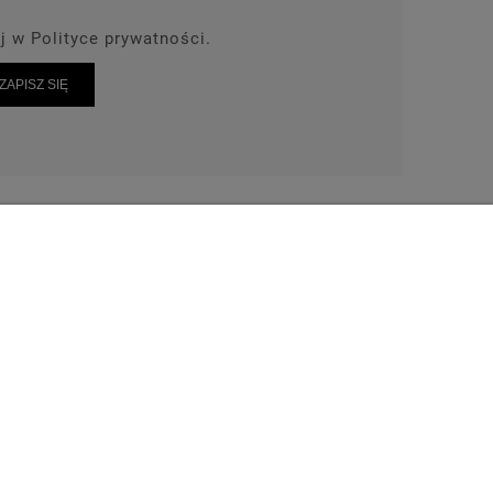
j w Polityce prywatności.
ZAPISZ SIĘ
AKT
TEL: 664-028-239
wrot