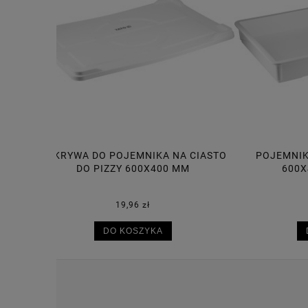
A CIASTO
POJEMNIK NA CIASTO DO PIZZY
POJE
MM
600X400X75 MM, 14L
30,50 zł
DO KOSZYKA