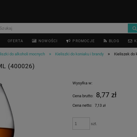
OFERTA
NOWOŚCI
PROMOCJE
BLOG
K
»
»
liszki do alkoholi mocnych
Kieliszki do koniaku i brandy
Kieliszek do 
L (400026)
Wysyłka w:
8,77 zł
Cena brutto:
Cena netto:
7,13 zł
szt.