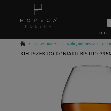
OUTLET
»
»
»
Zastawa stołowa
Szkło gastronomiczne
Kie
KIELISZEK DO KONIAKU BISTRO 395M