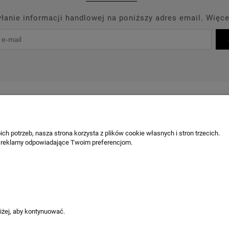
anie informacji handlowej na poniższy adres email. Więce
PROMOCJE
PRODUCENCI
OUTLET
BLOG
KONT
OBSŁUGA KLIENTA
ch potrzeb, nasza strona korzysta z plików cookie własnych i stron trzecich.
 reklamy odpowiadające Twoim preferencjom.
Chcę odstąpić od umowy / zgłosić z
Odstąpienie od umowy
Reklamacja produktu
Ustawienia plików cookies
niżej, aby kontynuować.