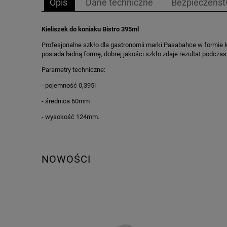
Opis
Dane techniczne
Bezpieczeńs
Kieliszek do koniaku Bistro 395ml
Profesjonalne szkło dla gastronomii marki Pasabahce w formie k
posiada ładną formę, dobrej jakości szkło zdaje rezultat podcz
Parametry techniczne:
- pojemność 0,395l
- średnica 60mm
- wysokość 124mm.
NOWOŚCI