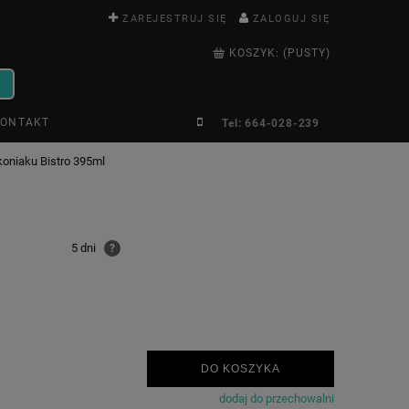
ZAREJESTRUJ SIĘ
ZALOGUJ SIĘ
KOSZYK:
(PUSTY)
ONTAKT
Tel: 664-028-239
koniaku Bistro 395ml
5 dni
?
DO KOSZYKA
dodaj do przechowalni