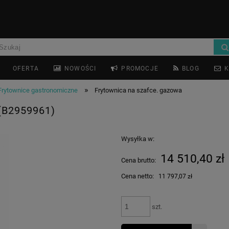
OFERTA
NOWOŚCI
PROMOCJE
BLOG
K
»
Frytownice gastronomiczne
Frytownica na szafce. gazowa
B2959961)
Wysyłka w:
14 510,40 zł
Cena brutto:
Cena netto:
11 797,07 zł
szt.