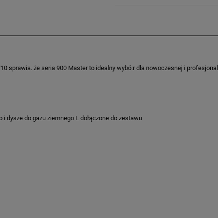
8/10 sprawia. że seria 900 Master to idealny wybó:r dla nowoczesnej i profesjo
o i dysze do gazu ziemnego L dołączone do zestawu