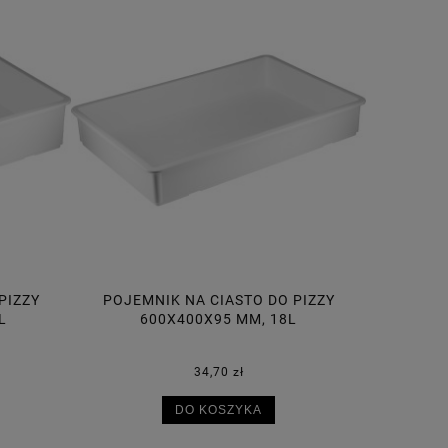
PIZZY
POJEMNIK NA PRODUKTY SYPKIE 102L,
POJEMNIK
L
NA KÓŁKACH, Z SZUFELKĄ
393,90 zł
DO KOSZYKA