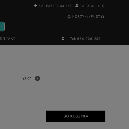
ZAREJESTRUJ SIĘ
ZALOGUJ SIĘ
KOSZYK:
(PUSTY)
ONTAKT
Tel: 664-028-239
21 dni
?
DO KOSZYKA