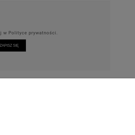
j w Polityce prywatności.
ZAPISZ SIĘ
AKT
TEL: 664-028-239
wrot