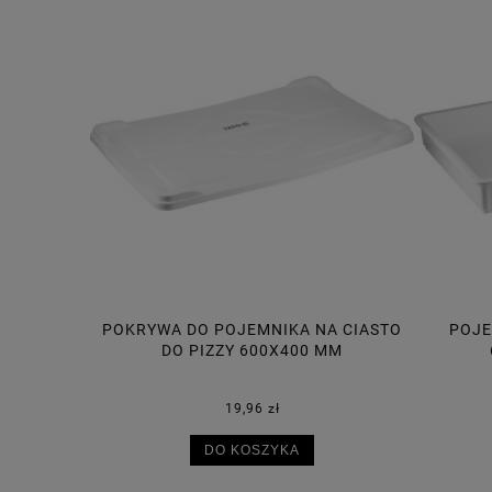
A CIASTO
POJEMNIK NA CIASTO DO PIZZY
POJE
MM
600X400X75 MM, 14L
30,50 zł
DO KOSZYKA