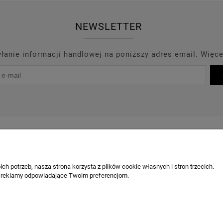
NEWSLETTER
anie informacji handlowej na poniższy adres email. Więce
PROMOCJE
PRODUCENCI
OUTLET
BLOG
KONT
OBSŁUGA KLIENTA
ch potrzeb, nasza strona korzysta z plików cookie własnych i stron trzecich.
 reklamy odpowiadające Twoim preferencjom.
Chcę odstąpić od umowy / zgłosić z
Odstąpienie od umowy
Reklamacja produktu