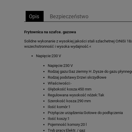
Opis
Bezpieczeństwo
Frytownica na szafce. gazowa
Solidne wykonanie z wysokiej jakości stali szlachetnej CrNiSi 1
wszechstronność i wysoka wydajność.<
Napięcie:230 V
Napięcie:230 V
Rodzaj gazu:Gaz ziemny H .Dysze do gazu płynneg
Rodzaj podstawy:Drzwi skrzydłowe
Właściwości:-
Głębokość kosza:450 mm
Regulowana wysokość nóżek:Tak
Szerokość kosza:290 mm
Ilość komór:1
Przyłącze urządzenia:Gotowe do podłączenia
Ilość koszy:1
Pojemność komory:20 l
Tryb pracy:Elektr. / gaz