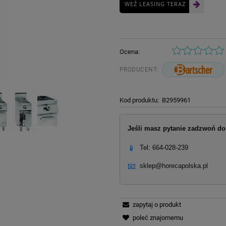
WEŹ LEASING TERAZ
Ocena:
PRODUCENT:
Kod produktu:
B2959961
Jeśli masz pytanie zadzwoń do 
📱
Tel: 664-028-239
📧
sklep@horecapolska.pl
zapytaj o produkt
poleć znajomemu