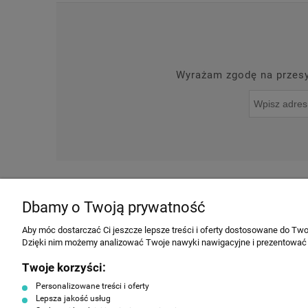
Wyrażam zgodę na przesył
O NAS
NOWOŚCI
Dbamy o Twoją prywatność
INFORMACJE
Aby móc dostarczać Ci jeszcze lepsze treści i oferty dostosowane do Twoi
Dzięki nim możemy analizować Twoje nawyki nawigacyjne i prezentować
Regulamin
Twoje korzyści:
Producenci
Personalizowane treści i oferty
Polityka prywatności
Lepsza jakość usług