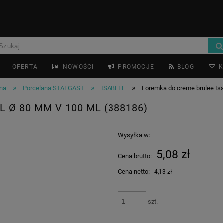
OFERTA
NOWOŚCI
PROMOCJE
BLOG
K
»
»
»
ana
Porcelana STALGAST
ISABELL
Foremka do creme brulee Isa
 Ø 80 MM V 100 ML (388186)
Wysyłka w:
5,08 zł
Cena brutto:
Cena netto:
4,13 zł
szt.