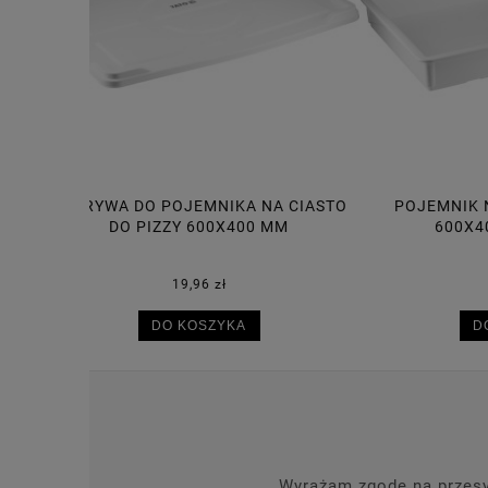
A CIASTO
POJEMNIK NA CIASTO DO PIZZY
POJE
MM
600X400X75 MM, 14L
30,50 zł
DO KOSZYKA
Wyrażam zgodę na przesył