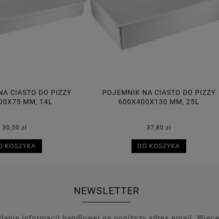
MNIK NA CIASTO DO PIZZY
POJEMNIK NA CIASTO DO 
600X400X130 MM, 25L
600X400X95 MM, 18
37,80 zł
34,70 zł
DO KOSZYKA
DO KOSZYKA
NEWSLETTER
anie informacji handlowej na poniższy adres email. Więce