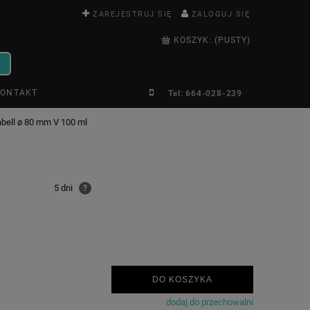
ZAREJESTRUJ SIĘ
ZALOGUJ SIĘ
KOSZYK:
(PUSTY)
ONTAKT
Tel: 664-028-239
bell ø 80 mm V 100 ml
5 dni
?
DO KOSZYKA
dodaj do przechowalni