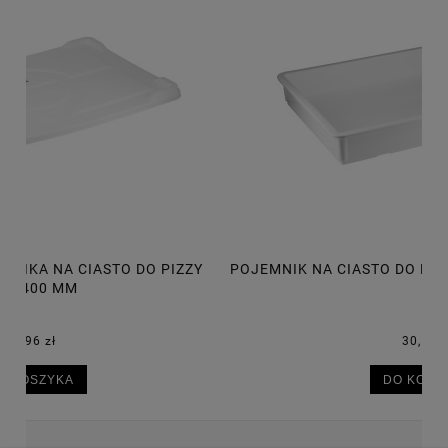
POJEMNIK NA CIASTO DO PIZZY 600X400X75 MM, 14L
P
30,50 zł
DO KOSZYKA