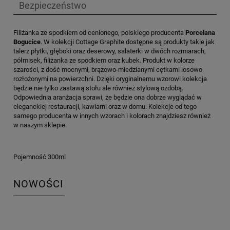
Bezpieczeństwo
Filiżanka ze spodkiem od cenionego, polskiego producenta
Porcelana
Bogucice
. W kolekcji Cottage Graphite dostępne są produkty takie jak
talerz płytki, głęboki oraz deserowy, salaterki w dwóch rozmiarach,
półmisek, filiżanka ze spodkiem oraz kubek. Produkt w kolorze
szarości, z dość mocnymi, brązowo-miedzianymi cętkami losowo
rozłożonymi na powierzchni. Dzięki oryginalnemu wzorowi kolekcja
będzie nie tylko zastawą stołu ale również stylową ozdobą.
Odpowiednia aranżacja sprawi, że będzie ona dobrze wyglądać w
eleganckiej restauracji, kawiarni oraz w domu. Kolekcje od tego
samego producenta w innych wzorach i kolorach znajdziesz również
w naszym sklepie.
Pojemność 300ml
NOWOŚCI