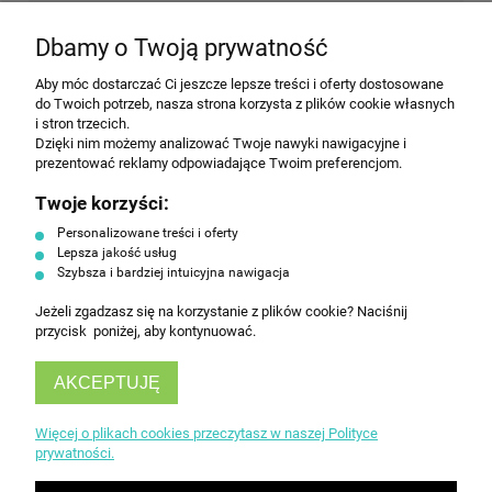
NEWSLETTER
Dbamy o Twoją prywatność
Aby móc dostarczać Ci jeszcze lepsze treści i oferty dostosowane
Wyrażam zgodę na przesyłanie informacji
do Twoich potrzeb, nasza strona korzysta z plików cookie własnych
handlowej na poniższy adres email. Więcej w
i stron trzecich.
Polityce prywatności.
Dzięki nim możemy analizować Twoje nawyki nawigacyjne i
prezentować reklamy odpowiadające Twoim preferencjom.
Twoje korzyści:
ZAPISZ SIĘ
Personalizowane treści i oferty
Lepsza jakość usług
Szybsza i bardziej intuicyjna nawigacja
Jeżeli zgadzasz się na korzystanie z plików cookie? Naciśnij
przycisk poniżej, aby kontynuować.
AKCEPTUJĘ
INFORMACJE
Więcej o plikach cookies przeczytasz w naszej Polityce
prywatności.
OBSŁUGA KLIENTA