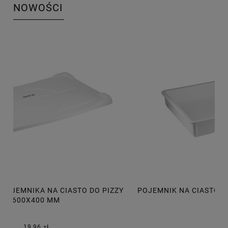
NOWOŚCI
POJEMNIK NA CIASTO DO PIZZY 600X400X75 MM, 14L
P
30,50 zł