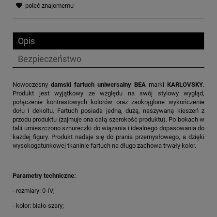
poleć znajomemu
Opis
Bezpieczeństwo
Nowoczesny
damski fartuch uniwersalny
BEA
marki
KARLOVSKY
.
Produkt jest wyjątkowy ze względu na swój stylowy wygląd,
połączenie kontrastowych kolorów oraz zaokrąglone wykończenie
dołu i dekoltu. Fartuch posiada jedną, dużą, naszywaną kieszeń z
przodu produktu (zajmuje ona całą szerokość produktu). Po bokach w
talii umieszczono sznureczki do wiązania i idealnego dopasowania do
każdej figury. Produkt nadaje się do prania przemysłowego, a dzięki
wysokogatunkowej tkaninie fartuch na długo zachowa trwały kolor.
Parametry techniczne:
- rozmiary: 0-IV;
- kolor: biało-szary;