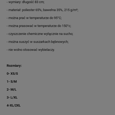
- wymiary: długość 83 cm;
- materiał: poliester 65%; bawełna 35%, 215 g/m²;
- można prać w temperaturze do 95°C;
- można prasować w temperaturze do 150°c;
- czyszczenie chemiczne wyłącznie na sucho;
- można suszyć w suszarkach bębnowych;
- nie wolno stosować wybielaczy.
Rozmiary:
0- XS/S
1- S/M
2- M/L
3- L/XL
4-XL/2XL