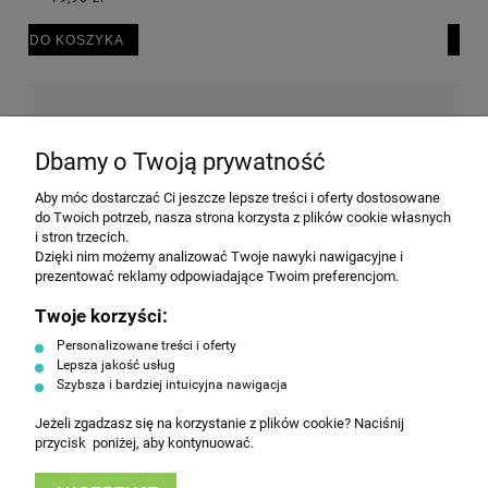
DO KOSZYKA
NEWSLETTER
Dbamy o Twoją prywatność
Aby móc dostarczać Ci jeszcze lepsze treści i oferty dostosowane
Wyrażam zgodę na przesyłanie informacji
do Twoich potrzeb, nasza strona korzysta z plików cookie własnych
handlowej na poniższy adres email. Więcej w
i stron trzecich.
Polityce prywatności.
Dzięki nim możemy analizować Twoje nawyki nawigacyjne i
prezentować reklamy odpowiadające Twoim preferencjom.
Twoje korzyści:
ZAPISZ SIĘ
Personalizowane treści i oferty
Lepsza jakość usług
Szybsza i bardziej intuicyjna nawigacja
Jeżeli zgadzasz się na korzystanie z plików cookie? Naciśnij
przycisk poniżej, aby kontynuować.