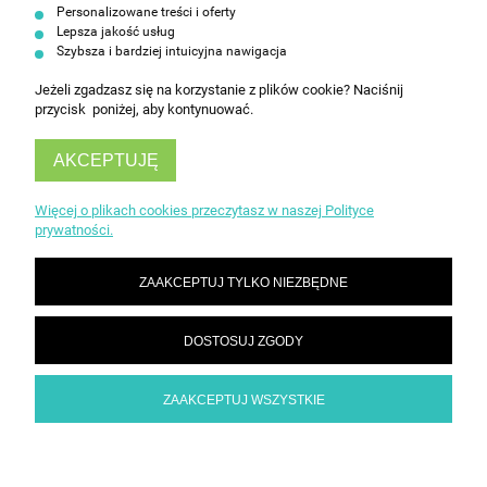
ZAPISZ SIĘ
Personalizowane treści i oferty
Lepsza jakość usług
Szybsza i bardziej intuicyjna nawigacja
Jeżeli zgadzasz się na korzystanie z plików cookie? Naciśnij
przycisk poniżej, aby kontynuować.
AKCEPTUJĘ
INFORMACJE
Więcej o plikach cookies przeczytasz w naszej Polityce
prywatności.
OBSŁUGA KLIENTA
ZAAKCEPTUJ TYLKO NIEZBĘDNE
DOSTOSUJ ZGODY
ZAAKCEPTUJ WSZYSTKIE
POKAŻ PEŁNĄ WERSJĘ STRONY