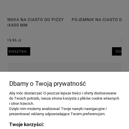
POJEMNIK NA CIASTO DO PIZZY 600X400X75 MM, 14L
P
30,50 zł
DO KOSZYKA
NEWSLETTER
Dbamy o Twoją prywatność
Aby móc dostarczać Ci jeszcze lepsze treści i oferty dostosowane
Wyrażam zgodę na przesyłanie informacji
do Twoich potrzeb, nasza strona korzysta z plików cookie własnych
handlowej na poniższy adres email. Więcej w
i stron trzecich.
Polityce prywatności.
Dzięki nim możemy analizować Twoje nawyki nawigacyjne i
prezentować reklamy odpowiadające Twoim preferencjom.
Twoje korzyści: