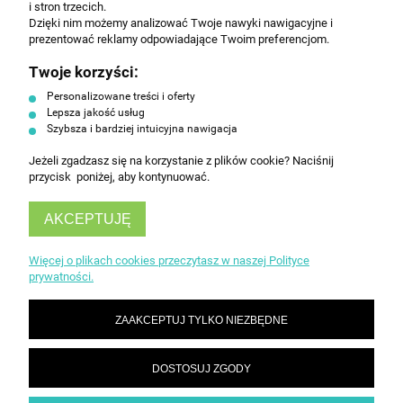
i stron trzecich.
Polityce prywatności.
Dzięki nim możemy analizować Twoje nawyki nawigacyjne i
prezentować reklamy odpowiadające Twoim preferencjom.
Twoje korzyści:
ZAPISZ SIĘ
Personalizowane treści i oferty
Lepsza jakość usług
Szybsza i bardziej intuicyjna nawigacja
Jeżeli zgadzasz się na korzystanie z plików cookie? Naciśnij
przycisk poniżej, aby kontynuować.
AKCEPTUJĘ
INFORMACJE
Więcej o plikach cookies przeczytasz w naszej Polityce
prywatności.
OBSŁUGA KLIENTA
ZAAKCEPTUJ TYLKO NIEZBĘDNE
DOSTOSUJ ZGODY