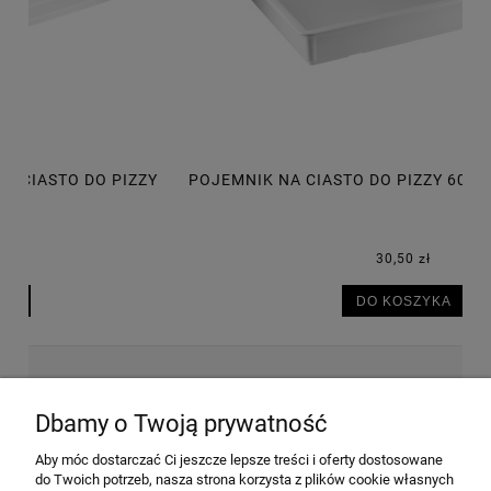
POJEMNIK NA CIASTO DO PIZZY 600X400X75 MM, 14L
P
30,50 zł
DO KOSZYKA
NEWSLETTER
Dbamy o Twoją prywatność
Aby móc dostarczać Ci jeszcze lepsze treści i oferty dostosowane
Wyrażam zgodę na przesyłanie informacji
do Twoich potrzeb, nasza strona korzysta z plików cookie własnych
handlowej na poniższy adres email. Więcej w