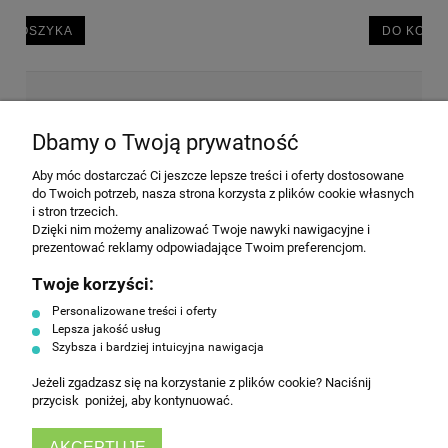
DO KOSZYKA
NEWSLETTER
Dbamy o Twoją prywatność
Aby móc dostarczać Ci jeszcze lepsze treści i oferty dostosowane
Wyrażam zgodę na przesyłanie informacji
do Twoich potrzeb, nasza strona korzysta z plików cookie własnych
handlowej na poniższy adres email. Więcej w
i stron trzecich.
Polityce prywatności.
Dzięki nim możemy analizować Twoje nawyki nawigacyjne i
prezentować reklamy odpowiadające Twoim preferencjom.
Twoje korzyści:
ZAPISZ SIĘ
Personalizowane treści i oferty
Lepsza jakość usług
Szybsza i bardziej intuicyjna nawigacja
Jeżeli zgadzasz się na korzystanie z plików cookie? Naciśnij
przycisk poniżej, aby kontynuować.
AKCEPTUJĘ