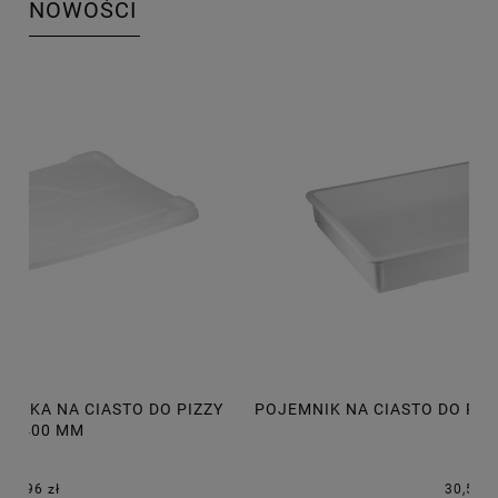
NOWOŚCI
POJEMNIK NA CIASTO DO PIZZY 600X400X75 MM, 14L
P
30,50 zł