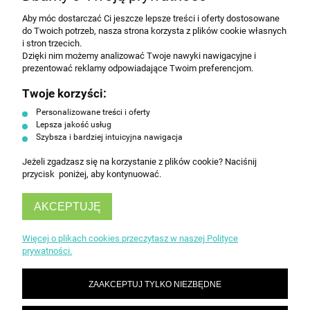
Aby móc dostarczać Ci jeszcze lepsze treści i oferty dostosowane
Wyrażam zgodę na przesyłanie informacji
do Twoich potrzeb, nasza strona korzysta z plików cookie własnych
handlowej na poniższy adres email. Więcej w
i stron trzecich.
Polityce prywatności.
Dzięki nim możemy analizować Twoje nawyki nawigacyjne i
prezentować reklamy odpowiadające Twoim preferencjom.
Twoje korzyści:
ZAPISZ SIĘ
Personalizowane treści i oferty
Lepsza jakość usług
Szybsza i bardziej intuicyjna nawigacja
Jeżeli zgadzasz się na korzystanie z plików cookie? Naciśnij
przycisk poniżej, aby kontynuować.
AKCEPTUJĘ
INFORMACJE
Więcej o plikach cookies przeczytasz w naszej Polityce
prywatności.
OBSŁUGA KLIENTA
ZAAKCEPTUJ TYLKO NIEZBĘDNE